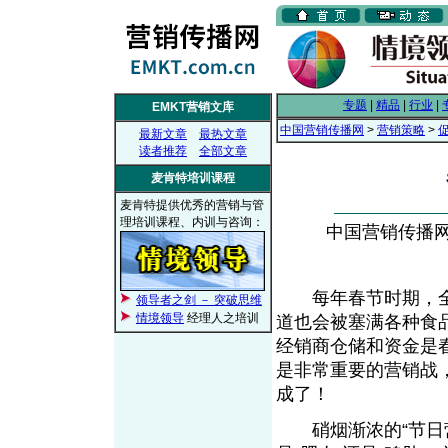
专题
|
精品
|
行业
|
EMKT营销文库
中国营销传播网
>
营销策略
>
最新文章
最热文章
读者推荐
全部文章
麦肯特培训课程
麦肯特提供优秀的营销与管
理培训课程、内训与咨询：
中国营销传播网， 
每年春节时期，全
领导者之剑 － 突破思维
情境领导
经理人之培训
道也会被塞满各种食
经销商仓储和资金是
是非常重要的营销战
成了！
硝烟渐浓的“节日营