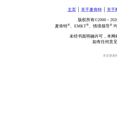
主页
│
关于麦肯特
│
关于
版权所有©2000－2
®
®
®
麦肯特
、EMKT
、情境领导
均
未经书面明确许可，本网
如有任何意
本页更新时间: