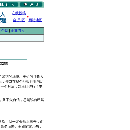
在线投稿
会 员 区
网站地图
|
企划
|
企业与人
3200
采访的渴望。王姐的月收入
上，抑或在整个地板行业的历
，一个月后，对王姐进行了电
，又不失自信，总是说自己其
素。
欢，我一定会马上离开，而
是慕名而来。王姐寥寥几句，