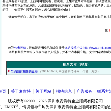
要让顾客去XX那里。王姐呵呵地笑着，叙说着。王姐对竞争对手抱着一种欣赏敬佩
秉持不抛弃不放弃的原则。凡是王姐接待的意向顾客，据她说，很少有跑单的。王
的话——你留不住顾客的脚步，怎么能赚到他的钱？
笔者终于明白，真正的导购善于留住每个顾客，留住顾客不跑单是销售的
第
1
欢迎
作者投稿
，投稿即表明您已阅读并接受
本站投稿协议(http://www.emkt.com.cn/
本网刊登的文章均仅代表作者个人观点，并不代表本网立场。文中的论述和观
相 关 文 章（共1篇)
导购如何销售的更好
（2011-10-09, 中国营销传播网，作者：海杰）
主页
│
关于麦肯特
│
关于网站
│
招聘信息
│
广告服务
│
联系方
版权所有©2000－2026 深圳市麦肯特企业顾问有限公司
®
®
®
、EMKT
、情境领导
均为深圳市麦肯特企业顾问有限公司的