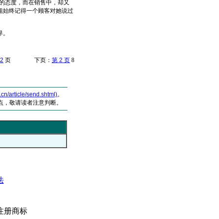
的态度，而在销售中，却又
姐始终记得一个顾客对她说过
高境界。
2
页 下页：
第 2 页
8
article/send.shtml)
。
点，敬请读者注意判断。
法
注册商标