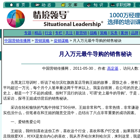
专题
|
精品
|
行业
|
专栏
|
关注
|
新营销
|
战略
|
策略
|
实务
|
案例
|
品牌
中国营销传播网
>
营销策略
>
促销谋略
> 月入万元最牛导购的销售秘诀
月入万元最牛导购的销售秘诀
中国营销传播网， 2011-05-30， 作者:
高定基
， 访问人数: 
去黑龙江培训时，听说了哈尔滨红旗路某店导购王姐的故事，震惊之余，便有了
平均超过一万元，每个月个人签单量达两千平米以上。我妄自猜测，在公司的历史
史上，都是一个了不起的成绩。按时下流行的说法，可谓“史上最牛的导购”。于是
话采访，探寻王姐成功背后的销售秘诀。
采访在轻松愉快的气氛中持续了50分钟。王姐非常和气，非常热情，非常谦逊
实也没什么，但笔者在和王姐的随意交流中，总结出了六点非常重要的成功因
一、爱销售爱公司
王姐说，我特别喜欢这份工作，喜欢这个行业，喜欢和客户打交道，如果我不喜
且我很爱XX，对XX是发自内心的喜欢，我从齐齐哈尔来到哈尔滨，来到这里，我