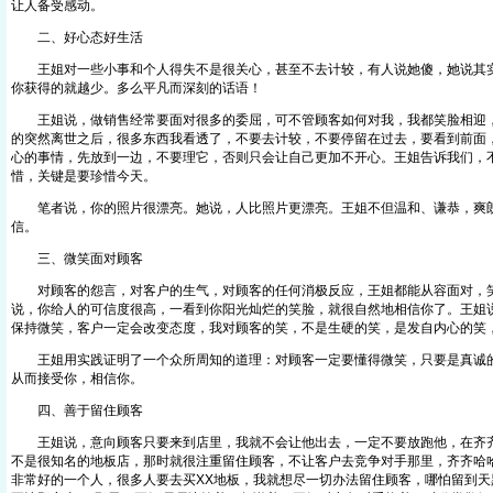
让人备受感动。
二、好心态好生活
王姐对一些小事和个人得失不是很关心，甚至不去计较，有人说她傻，她说其实
你获得的就越少。多么平凡而深刻的话语！
王姐说，做销售经常要面对很多的委屈，可不管顾客如何对我，我都笑脸相迎，
的突然离世之后，很多东西我看透了，不要去计较，不要停留在过去，要看到前面
心的事情，先放到一边，不要理它，否则只会让自己更加不开心。王姐告诉我们，
惜，关键是要珍惜今天。
笔者说，你的照片很漂亮。她说，人比照片更漂亮。王姐不但温和、谦恭，爽
信。
三、微笑面对顾客
对顾客的怨言，对客户的生气，对顾客的任何消极反应，王姐都能从容面对，
说，你给人的可信度很高，一看到你阳光灿烂的笑脸，就很自然地相信你了。王姐
保持微笑，客户一定会改变态度，我对顾客的笑，不是生硬的笑，是发自内心的笑
王姐用实践证明了一个众所周知的道理：对顾客一定要懂得微笑，只要是真诚的
从而接受你，相信你。
四、善于留住顾客
王姐说，意向顾客只要来到店里，我就不会让他出去，一定不要放跑他，在齐齐
不是很知名的地板店，那时就很注重留住顾客，不让客户去竞争对手那里，齐齐哈哈
非常好的一个人，很多人要去买XX地板，我就想尽一切办法留住顾客，哪怕留到天