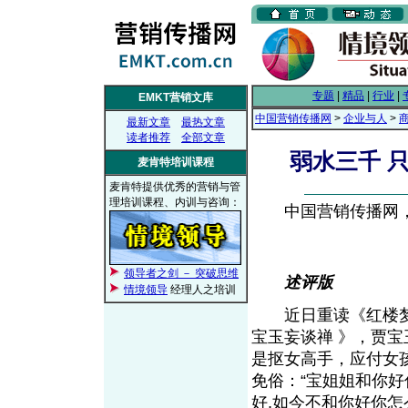
专题
|
精品
|
行业
|
EMKT营销文库
中国营销传播网
>
企业与人
>
最新文章
最热文章
读者推荐
全部文章
弱水三千 
麦肯特培训课程
麦肯特提供优秀的营销与管
理培训课程、内训与咨询：
中国营销传播网， 2
领导者之剑 － 突破思维
述评版
情境领导
经理人之培训
近日重读《红楼梦
宝玉妄谈禅 》，贾
是抠女高手，应付女
免俗：“宝姐姐和你好
好,如今不和你好你怎