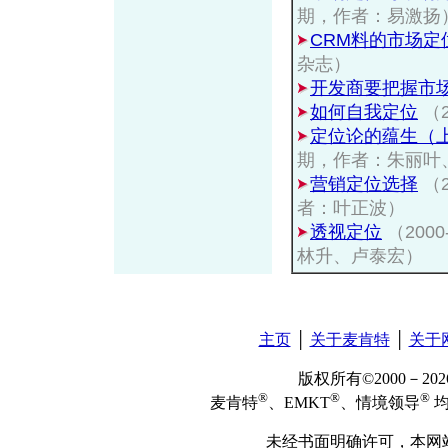
期，作者：易激扬
CRM料的市场定
杂志）
开发商要把握市
如何自我定位
（
定位论的蕴生（
期，作者：朱丽叶
营销定位选择
（
者：叶正波）
透视定位
（200
林升、卢泰宏）
主页
│
关于麦肯特
│
关于
版权所有©2000－2
®
®
®
麦肯特
、EMKT
、情境领导
均
未经书面明确许可，本网