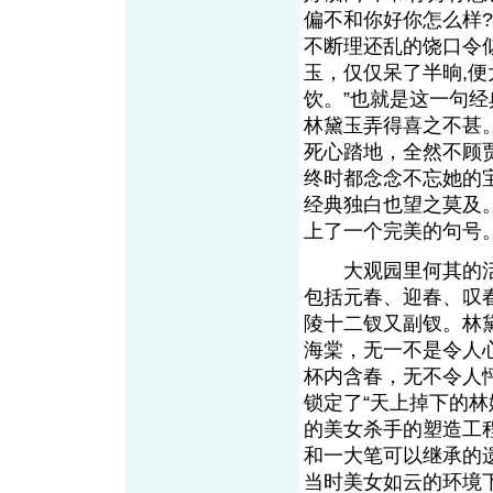
偏不和你好你怎么样?
不断理还乱的饶口令
玉，仅仅呆了半晌,
饮。”也就是这一句
林黛玉弄得喜之不甚
死心踏地，全然不顾
终时都念念不忘她的
经典独白也望之莫及
上了一个完美的句号
大观园里何其的活
包括元春、迎春、叹
陵十二钗又副钗。林
海棠，无一不是令人
杯内含春，无不令人
锁定了“天上掉下的
的美女杀手的塑造工
和一大笔可以继承的
当时美女如云的环境