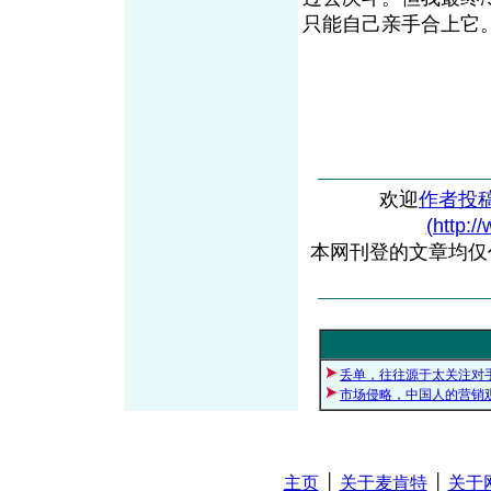
只能自己亲手合上
欢迎
作者投
(http:/
本网刊登的文章均仅
丢单，往往源于太关注对
市场侵略，中国人的营销
主页
│
关于麦肯特
│
关于