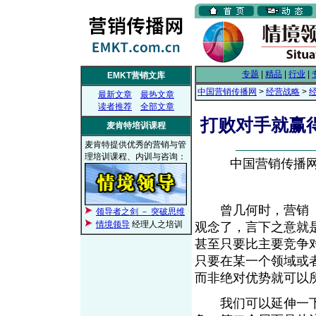
专题
|
精品
|
行业
|
EMKT营销文库
中国营销传播网
>
经营战略
>
最新文章
最热文章
读者推荐
全部文章
打败对手就赢
麦肯特培训课程
麦肯特提供优秀的营销与管
理培训课程、内训与咨询：
中国营销传播网， 
曾几何时，营销
领导者之剑 － 突破思维
From EMK
情境领导
经理人之培训
观念了，言下之意就
甚至只要比主要竞争
只要在某一个领域或
而非绝对优势就可
我们可以延伸一下