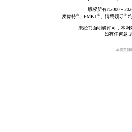
版权所有©2000－2
®
®
®
麦肯特
、EMKT
、情境领导
均
未经书面明确许可，本网
如有任何意
本页更新时间: