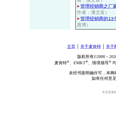
者：潘文富）
管理经销商之厂
作者：潘文富）
管理经销商的13
惠博）
主页
│
关于麦肯特
│
关于
版权所有©2000－2
®
®
®
麦肯特
、EMKT
、情境领导
均
未经书面明确许可，本网
如有任何意
本页更新时间: