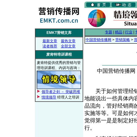
专题
|
精品
|
行业
|
EMKT营销文库
中国营销传播网
>
营销策略
>
最新文章
最热文章
读者推荐
全部文章
麦肯特培训课程
麦肯特提供优秀的营销与管
理培训课程、内训与咨询：
中国营销传播网， 2
关于如何管理经销
领导者之剑 － 突破思维
情境领导
经理人之培训
地能说出一些具体内
品流向，管好经销商
实施等等。可是如何
觉得第一是是制定好
行。