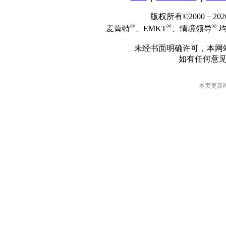
版权所有©2000－2
®
®
®
麦肯特
、EMKT
、情境领导
均
未经书面明确许可，本网
如有任何意
本页更新时间: