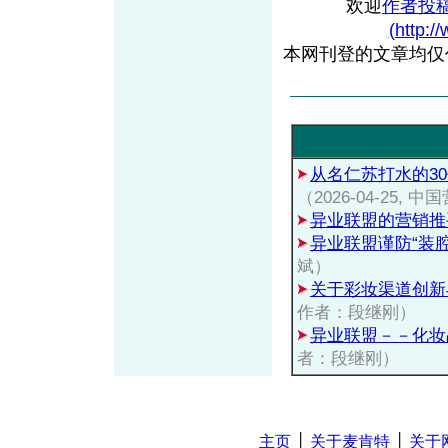
欢迎
作者投
(http:/
本网刊登的文章均仅
从名仁苏打水的3
（2026-04-25
异业联盟的营销推
异业联盟谨防“装腔
斌）
关于彩妆渠道创新
作者：段继刚）
异业联盟－－化妆
者：段继刚）
主页
│
关于麦肯特
│
关于