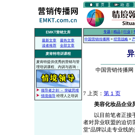
专题
|
精品
|
行业
|
EMKT营销文库
中国营销传播网
>
经营战略
>
最新文章
最热文章
读者推荐
全部文章
异
麦肯特培训课程
麦肯特提供优秀的营销与管
理培训课程、内训与咨询：
中国营销传播网， 2
领导者之剑 － 突破思维
7
上页：
第 1 页
情境领导
经理人之培训
美容化妆品企业
以目前笔者正接手策
者对异业联盟的迫切
堂”品牌以走专业线