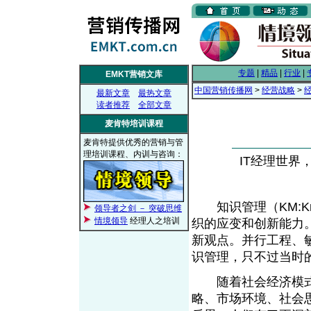
专题
|
精品
|
行业
|
EMKT营销文库
中国营销传播网
>
经营战略
>
最新文章
最热文章
读者推荐
全部文章
麦肯特培训课程
麦肯特提供优秀的营销与管
理培训课程、内训与咨询：
IT经理世界， 
知识管理（KM:Kno
领导者之剑 － 突破思维
情境领导
经理人之培训
织的应变和创新能力
新观点。并行工程、
识管理，只不过当时
随着社会经济模式
略、市场环境、社会