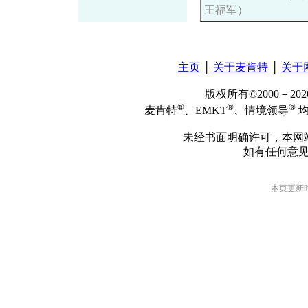
王福军）
主页
│
关于麦肯特
│
关于
版权所有©2000－2
®
®
®
麦肯特
、EMKT
、情境领导
均
未经书面明确许可，本网
如有任何意
本页更新时间: