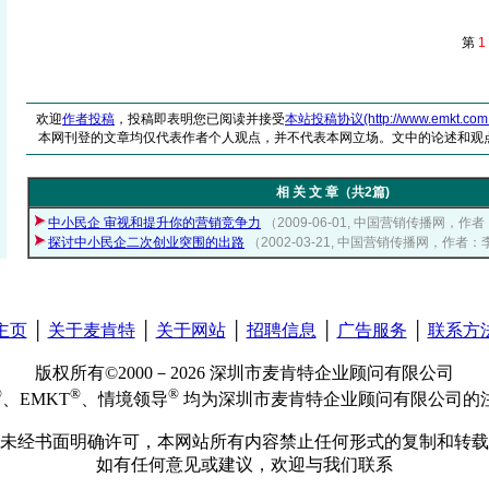
第
1
欢迎
作者投稿
，投稿即表明您已阅读并接受
本站投稿协议(http://www.emkt.com.cn/
本网刊登的文章均仅代表作者个人观点，并不代表本网立场。文中的论述和观
相 关 文 章（共2篇)
中小民企 审视和提升你的营销竞争力
（2009-06-01, 中国营销传播网，作
探讨中小民企二次创业突围的出路
（2002-03-21, 中国营销传播网，作者
主页
│
关于麦肯特
│
关于网站
│
招聘信息
│
广告服务
│
联系方
版权所有©2000－2026 深圳市麦肯特企业顾问有限公司
®
®
®
、EMKT
、情境领导
均为深圳市麦肯特企业顾问有限公司的
未经书面明确许可，本网站所有内容禁止任何形式的复制和转载
如有任何意见或建议，欢迎与我们联系