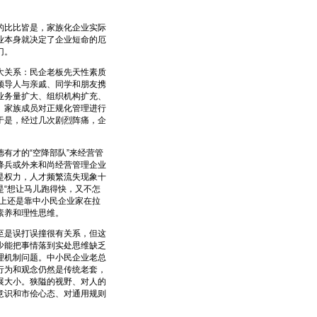
比比皆是，家族化企业实际
业本身就决定了企业短命的厄
门。
关系：民企老板先天性素质
领导人与亲戚、同学和朋友携
业务量扩大、组织机构扩充、
、家族成员对正规化管理进行
于是，经过几次剧烈阵痛，企
才的“空降部队”来经营管
降兵或外来和尚经营管理企业
是权力，人才频繁流失现象十
“想让马儿跑得快，又不怎
上还是靠中小民企业家在拉
素养和理性思维。
是误打误撞很有关系，但这
少能把事情落到实处思维缺乏
理机制问题。中小民企业老总
行为和观念仍然是传统老套，
展大小。狭隘的视野、对人的
意识和市侩心态、对通用规则