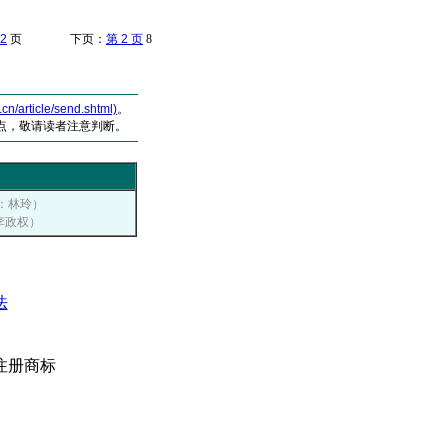
2
页 下页：
第 2 页
8
article/send.shtml)
。
点，敬请读者注意判断。
者：林玲）
：李政权）
法
注册商标