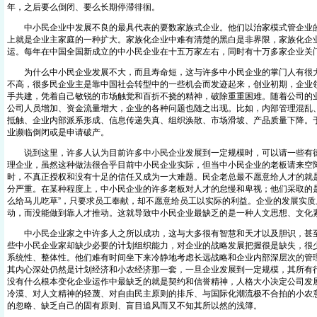
年，之后要么倒闭、要么长期停滞徘徊。
中小民企业中发展不良的最具代表的要数家族式企业。他们以治家模式管企业的
上就是企业主家庭的一种扩大。家族化企业中难有清楚的黑白是非界限，家族化企
运。每年在中国全国新成立的中小民企业在十五万家左右，同时有十万多家企业关
为什么中小民企业发展不大，而且寿命短，这与许多中小民企业的掌门人有很大
不高，很多民企业主是靠中国社会转型中的一些机会而发迹起来，创业初期，企业
手共建，凭着自己敏锐的市场触觉和百折不挠的精神，破除重重困难。随着公司的
公司人员增加、资金流量增大，企业的各种问题也随之出现。比如，内部管理混乱
抵触、企业内部派系形成、信息传递失真、组织涣散、市场滑坡、产品质量下降。
业濒临倒闭或是申请破产。
说到这里，许多人认为目前许多中小民企业发展到一定规模时，可以请一些有德有
理企业，虽然这种做法很合乎目前中小民企业实际，但当中小民企业的老板请来空
时，不真正授权和没有十足的信任又成为一大难题。民企老总最不愿意给人才的就
分严重。在某种程度上，中小民企业的许多老板对人才的怠慢和卑视；他们采取的是
么给马儿吃草”，只要求员工奉献，却不愿意给员工以实际的利益。企业的发展实质
动，而没能做到靠人才推动。这就导致中小民企业最缺乏的是一种人文思想、文化
中小民企业家之中许多人之所以成功，这与大多很有智慧和天才以及胆识，甚至
些中小民企业家却缺少必要的计划组织能力，对企业的战略发展把握很是缺失，很
系统性、整体性。他们难有时间坐下来冷静地考虑长远战略和企业内部深层次的管
其内心深处仍然是计划经济和小农经济那一套，一旦企业发展到一定规模，其所有
没有什么根本变化企业运作中最缺乏的就是契约和信誉精神，人格大小决定公司发
冷漠、对人文精神的轻蔑、对自由民主原则的排斥、与国际化潮流极不合拍的小农
的忽略、缺乏自己的固有原则、盲目追风而又不知其所以然的浅簿。