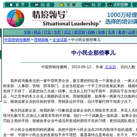
专题
|
精品
|
行业
|
专栏
|
关注
|
新营销
|
战略
|
策略
|
实务
|
案例
|
品牌
中国营销传播网
>
营销策略
>
企业话题
> 中小民企那些事儿
中小民企那些事儿
中国营销传播网， 2010-05-12， 作者:
王运启
， 访问人数: 
我所咨询服务过的一家中型民营企业，最主要的特征是一个家族企业，一家人在
财务部、人事部、营销
部等部门。企业当初是由一个手工作坊发展起来的，规模
From EMKT.com.cn
觉得了不得了，还真把自己当成一回事。企业从上到下似乎很牛，原因在于在当地
品，与之竞争的本土企业上规模的还没有。而据我观察，如果有一两家与之抗衡的
么，根据这家企业的目前的管理、营销及运作手段，估计早被打跨不知多少次了。
每次到这家企业，给我的第一印象就是这家企业的人情味非常淡漠，并且人员很
情与礼貌可言,总体让人感觉非常的不舒服。他们一个个就象是一架机器，如果企业
罚款之类的手段，很难改变企业中成员所形成的那些不良的习惯，更别说团队观念
中小民企业都有同样的通病，虽然中国中小民企业在20年内取得不俗的成绩，
业一样，中国中小民企业的发展似乎并不理想，最显著特点是寿命短，长不大，平均