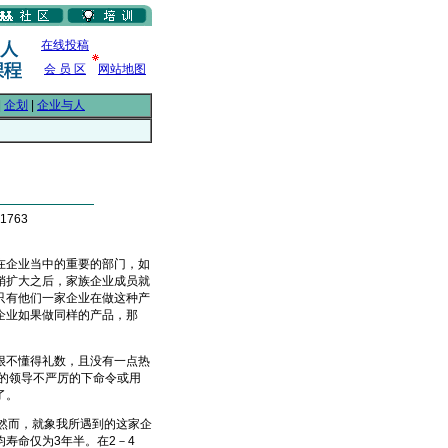
在线投稿
会 员 区
网站地图
|
企划
|
企业与人
1763
企业当中的重要的部门，如
稍扩大之后，家族企业成员就
只有他们一家企业在做这种产
企业如果做同样的产品，那
不懂得礼数，且没有一点热
的领导不严厉的下命令或用
了。
然而，就象我所遇到的这家企
寿命仅为3年半。在2－4