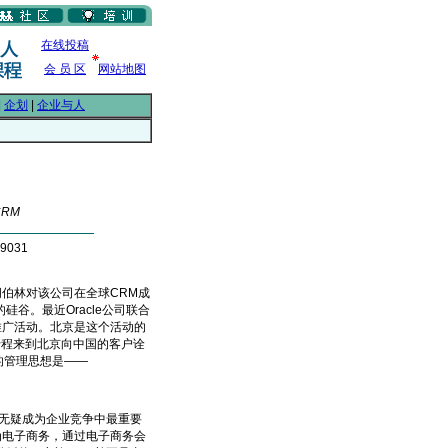
在线投稿
会 员 区
网站地图
|
企划
|
企业与人
CRM
9031
胡伯林对该公司在全球CRM成
硅谷。最近Oracle公司联合
术推广活动。北京是这个活动的
先生专程来到北京向中国的客户诠
M的管理思想是——
无疑成为企业竞争中最重要
为电子商务，通过电子商务会