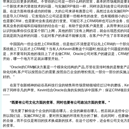
带来比以往更多的商机。不管你的公司是一些什么样的背景，基本的市场规则是要遵
一个新技术来代替老技术的问题，与实施ERP项目一样，同样涉及到改变公司的现
题。在这方面有很多成功的经验，大的公司来讲有惠普公司，虽然过去在实施ERP
但是导入CRM后，它发现自己公司还是需要一些根本性的改变。也有规模很小的公
也需要CRM，也需要对业务流程进行变更。可能它不上CRM同样也可以作业务，
将其业务的前端和后端很好的结合在一起，有助于提供客户满意度，从而带来比以
认识到如果你仅仅是某个部门上网，其他的部门没有上网的话，就会出现恶劣的问
店就是因为这样的问题，引起对客户的承诺不能够兑现，在客户中产生了非常坏的影
中国国内一些企业想上CRM系统，但是他们不清楚是可以先上CRM的一个部分
系统都上了以后才上CRM呢？当有人向Kevin请教这个问题时,他说这个问题提的很好，
是，并不要等到其他的项目上了才去做CRM。Oracle公司对客户的建议是，CR
开始，哪一个地方不足就从哪里开始。”
“Oracle的CRM解决方案是一个模块化结构的产品,尽管在宣传时推的是整套产
块化结构,客户可以按照自己的需要,按照自己企业的增长情况,一部分一部分的实施
好的。”
在富于创新精神的硅谷高科技行业的销售和市场营销领域经过12年的磨练，Kev
得了同样非凡的声誉。Kevin结合Oracle自身的实例告诉中国客户：保证CRM项
——
“既要有公司文化方面的变革、同时也要有公司政治方面的变革。”
“首先要了解你这个企业的问题在哪儿，企业的麻烦在哪儿，然后就从这些令公
所以我们说，实施CRM之前，要对所实施的环境有充分的了解。在此同时，也要确
的去做，而不仅仅是将旧的技术换成新的技术。在这个过程中，还会有公司文化方
的变革。