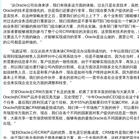
“从Oracle公司自身来讲，我们有很多这方面的体验。过去只是在卖技术，虽
Oracle的技术是很领先的。但是我们还要进行变革，我们现在要为客户提供的是
是卖技术。在这种策略改变之后，需要我们的公司上上下下，各个业务部门都能够
对过去的业务流程进行重新设计。我们强调的是不要等着IT部门给你提出一个解决
由业务部门积极的推动IT部门提出解决方案，共同去实施。业务部门要与IT部门有
决策者要能够感觉到参与了整个公司CRM项目的决策过程。这里既有技术的变化，
注重这几个方面的融合，才能够实现成功的变革，Oracle是这么做的，惠普公司
的公司都是这样做的。”
“实践证明，仅仅从技术方面来谈CRM是没办法取得成功的。十年以前我们已有
应用到现场的销售人员和呼叫中心应用系统当中，但是不能够成功。因为在当时，
所需要的信息拿不到，客户信息的一致性很差。由于不能够实现信息共享，再加上
垒，所以我们提出要打破公司内部的分割墙。在这方面涉及到很多文化方面的问题
如说销售人员，过去是和客户谈条件，现在是如何与客户维持这种关系。因为那些
基本上不用谈。我们的合作伙伴，著名的咨询公司——普华永道在企业变革方面有
企业来实现企业文化方面的调整和转变。”
尽管Oracle在CRM方面有了长足的发展，积累了非常丰富的经验与大家共享，但
Oracle的CRM产品并非就完美无缺，完全理想了。“今年Oracle的CEO提出在这
个任务，最后我们胜利完成了这个目标。其中55%的贡献要归功于实施CRM。从
Oracle内部实施CRM的确是很成功的。我们举一个市场推广方面的例子，可以看
市场宣传方面的工作。现在，我们在各个不同的国家面对客户提供的信息是一致的
哥，大家共享一套市场营销管理系统，能够有效的避免Oracle在不同国家的公司
出现。”
“提到Oracle公司CRM产品的优势，首先是它的集成度。CRM套件是我们整
分。由于我们有全面的电子商务的解决方案，有一个全面的思考，这样才能把其中