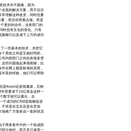
然卖技术并不困难，因为
一个全面的解决方案，而不仅仅
非常理解这种改变，同时也要
方案，然后你照着去做。而是
一个更好的合作，业务部门的
同时也有文化的变化。只有
、花旗银行以及成千上万的成功
了一些基本的技术，并把它
各个系统之间是互相封闭的，
公司内部部门之间也有很多壁
，这些问题做起来很困难，比
条件在网上都是标准的东西，
着丰富的经验，他们可以帮助
是Kevin还是很谦虚，言称
个财年里要省下10亿美金这样一
这个数字就可以看出，在
到一个成功的CRM是能够促进
，不管是在北京还是在芝加
在市场推广方面各说一套的状况
个电子商务套件中的一个组成部
的部分做好，而不是只做某一