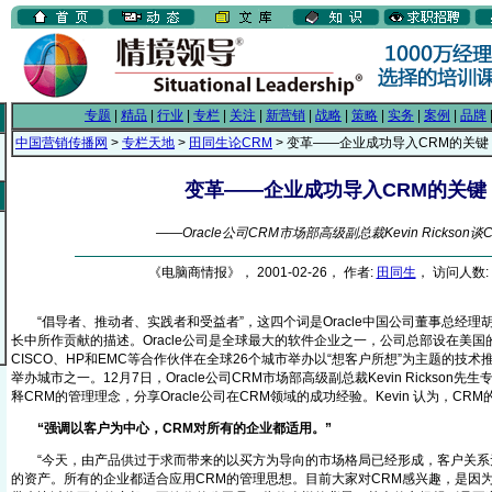
专题
|
精品
|
行业
|
专栏
|
关注
|
新营销
|
战略
|
策略
|
实务
|
案例
|
品牌
中国营销传播网
>
专栏天地
>
田同生论CRM
> 变革——企业成功导入CRM的关键
变革——企业成功导入CRM的关键
——Oracle公司CRM市场部高级副总裁Kevin Rickson谈
《电脑商情报》， 2001-02-26， 作者:
田同生
， 访问人数: 
“倡导者、推动者、实践者和受益者”，这四个词是Oracle中国公司董事总经理
长中所作贡献的描述。Oracle公司是全球最大的软件企业之一，公司总部设在美国的
CISCO、HP和EMC等合作伙伴在全球26个城市举办以“想客户所想”为主题的技
举办城市之一。12月7日，Oracle公司CRM市场部高级副总裁Kevin Rickson
释CRM的管理理念，分享Oracle公司在CRM领域的成功经验。Kevin 认为，CR
“强调以客户为中心，CRM对所有的企业都适用。”
“今天，由产品供过于求而带来的以买方为导向的市场格局已经形成，客户关系
的资产。所有的企业都适合应用CRM的管理思想。目前大家对CRM感兴趣，是因