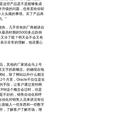
是这些产品是不是能够集成
件升级的问题，也有卖给你软
令人头痛的事情。买了产品再
。”
热，几乎所有的厂商都讲自
最高时期的5000多点跌倒
会又冷了呢？明天会不会又有
n表示非常的理解，他语重心
产品，其他的厂家就会马上号
英文字的新概念。的确现在电
网站，除了网站以外什么都没
月里，Oracle不仅仅是在
的手段，让客户通过英特网
RM这个概念会过时，但是
是不好的，销售自动化和呼
自动化对销售人员来讲没有任
上面输入一些东西和一些数字
工作，了解客户了解市场，增