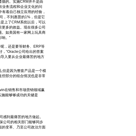
循的。实施CRM并不是由
有业务流程和企业文化的问
中有着自己独立应用的经验，
司，不到惠普的1%，但是它
但是上了CRM系统以后，可以
前更多的效益。现在很多公司
题。如美国有一家网上玩具商
响。”
呢，还是要等财务、ERP等
“Oracle公司给出的答案
M的导入要从企业最痛苦的地方
品,但是因为整套产品是一个模
,这些部分的组合情况也是非常
in在销售和市场营销领域赢
目实施能够够成功的关键是
司感到最痛苦的地方做起。
保公司的相关部门能够同步
面的变革、乃至公司政治方面