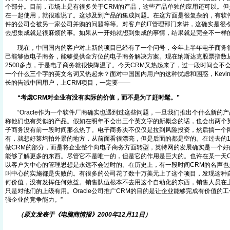
个部分。目前，市场上是有很多关于CRM的产品，这些产品单独的应用还可以。但
在一起使用，就很难说了。这涉及到产品的集成问题。在这方面是很复杂的，有软
件的公司会被另一家公司并购的问题等等。对客户的IT管理部门来讲，这确实是很
去想集成就是很麻烦的事。如果从一开始就想到集成的事情，结果就是完全不一样的
现在，中国国内的客户对上新的项目已经有了一个问号，今年上半年电子商务很
己能够做电子商务，能够提供全方位的电子商务解决方案。现在纳斯达克股票指数从
2500多点，于是电子商务就很快降温了。今天CRM又热起来了，过一段时间会不
一个什么三个字的英文名词又热起来？面对中国国内用户的这种忧虑和困惑，Kevi
长的告诫中国用户，上CRM项目，一定要——
“考虑CRM对企业有没有实际的价值，而不是为了赶时髦。”
“Oracle作为一个软件厂商确实也遇到过这些问题，一旦我们推出个什么新的
称他们也有类似的产品。假如在明年不会出三个英文字的新概念的话，也会出两个
子商务没有前一段时间那么热了。电子商务决不仅仅是拉到风险投资，然后搞一个
有，就想好莱坞拍外景的地方，从前面看很漂亮，但是后面的都是空的。在过去的12个
做CRM的部分，而是将企业整个向电子商务方面转型，英特网的发展确实是一个好
能够了解更多的东西。尽管它不是唯一的，但是它的作用是巨大的。也许在某一天C
以客户为中心的管理思想是永远不会过时的。在历史上，有一段时间CRM的名声也
叫中心的实施都是失败的。有很多的公司花了数十万美元上了这个项目，发现这种
何价值，没有发挥任何效益。销售队伍根本不去用这个自动化的东西，销售人员在
只是对他们的上级有用。Oracle公司推广CRM的目的是让企业能够完成有价值的
强企业的竞争能力。”
（原文发表于《电脑商情报》2000年12月11日）