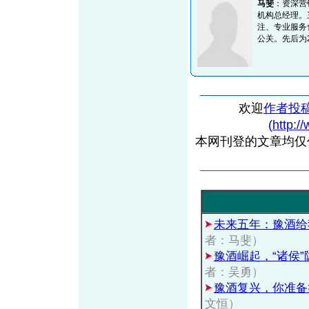
马斐
：资深营
机构总经理。
注、专业服务
公关。先后为
欢迎
作者投
(http:/
本网刊登的文章均仅
未来五年：豫酒给
者：马斐）
豫酒崛起，“诸侯
者：吴勇）
豫酒复兴，你准备
文恒）