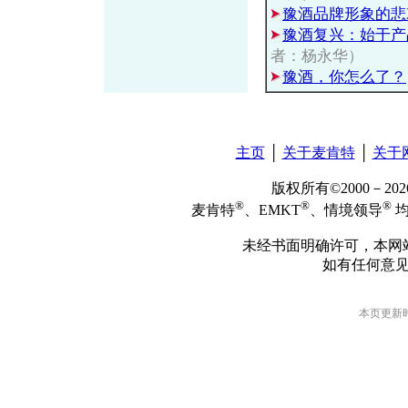
豫酒品牌形象的悲
豫酒复兴：始于产
者：杨永华）
豫酒，你怎么了？
主页
│
关于麦肯特
│
关于
版权所有©2000－2
®
®
®
麦肯特
、EMKT
、情境领导
均
未经书面明确许可，本网
如有任何意
本页更新时间: