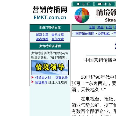
专题
|
精品
|
行业
|
EMKT营销文库
中国营销传播网
>
经营战略
>
最新文章
最热文章
读者推荐
全部文章
麦肯特培训课程
麦肯特提供优秀的营销与管
理培训课程、内训与咨询：
中国营销传播网， 
20世纪90年代中
领导者之剑 － 突破思维
情境领导
经理人之培训
张弓！""东奔西走，
酒，天长地久！"
在电视台、报纸、
酒业气势如虹。据了
有数百个酿酒企业。