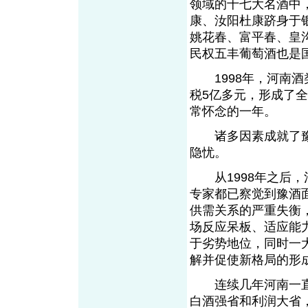
领域的十七大名酒中
康、汝阳杜康跻身于
姚花春、富平春、皇
民权五丰葡萄酒也
1998年，河南酒类
税5亿多元，形成了全
常怀念的一年。
诸多因素成就了豫
隐忧。
从1998年之后，
专家都已察觉到豫酒
供需关系的严重失衡
场反应呆板、适应能
于劣势地位，同时一
解并促使新格局的
连续几年河南一直
白酒强省和利润大省