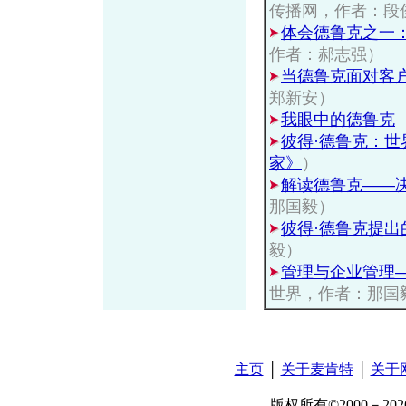
传播网，作者：段
体会德鲁克之一
作者：郝志强）
当德鲁克面对客
郑新安）
我眼中的德鲁克
彼得·德鲁克：
家》
）
解读德鲁克——
那国毅）
彼得·德鲁克提出
毅）
管理与企业管理—
世界，作者：那国
主页
│
关于麦肯特
│
关于
版权所有©2000－2