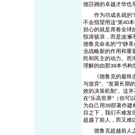
德莎姆的卓越才华也
作为功成名就的“现
不会指望用这“第40
担心的就是席卷全球
惊涛骇浪，而是波澜不
德鲁克命名的“宁静
业战略新的作用和重
民和民主的动力。而
理解的由那39本书构
《德鲁克的最终忠告
与放弃”、“发展长期
效的决策机制”。这并
在“乐高世界”（你可
为自己用39部著作
目之下，我们不难发
超越了前人，而又难
德鲁克超越前人之