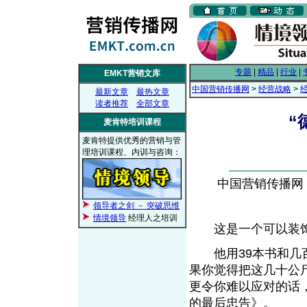
专题
|
精品
|
行业
|
EMKT营销文库
中国营销传播网
>
经营战略
>
最新文章
最热文章
读者推荐
全部文章
“
麦肯特培训课程
麦肯特提供优秀的营销与管
理培训课程、内训与咨询：
中国营销传播网， 2
领导者之剑 － 突破思维
情境领导
经理人之培训
这是一个可以装饰
他用39本书和几百
果你觉得把这几十公
更令你难以应对的话
的最后忠告》。