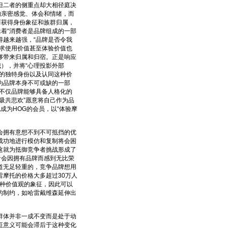
二者的侧重点却大相径庭决
的亲密感觉、体会和情绪，而
而获得身份象征和族群归属，
味着“消费者是品牌组成的一部
得越来越强，“品牌是否令我
求使用价值甚至体验价值也
够带来归属和归宿。正是响应
），并将“心理投影外部
的独特身份以及认同这种价
为品牌本身不可或缺的一部
时不仅品牌能够具备人格化的
吸共悲欢”愿意将自己作为品
成为HOG的会员，以“体验摩
拥有意想不到不可抵挡的优
成功地进行模仿和复制将会困
这就为抵御竞争者挑战形成了
者会因拥有品牌而感到无比荣
道无足轻重的，竞争品牌想用
摩托的价格大多超过30万人
一种价值观的象征，因此可以
的制约，如哈雷戴维森延伸出
体并非一成不变而是处于动
征意义可能会滞后于这种变化