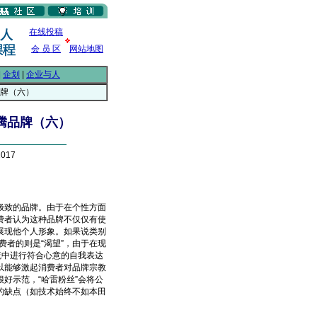
在线投稿
会 员 区
网站地图
|
企划
|
企业与人
品牌（六）
腾品牌（六）
017
致的品牌。由于在个性方面
费者认为这种品牌不仅仅有使
展现他个人形象。如果说类别
费者的则是“渴望”，由于在现
流中进行符合心意的自我表达
以能够激起消费者对品牌宗教
好示范，“哈雷粉丝”会将公
的缺点（如技术始终不如本田