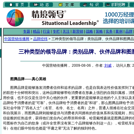
专题
|
精品
|
行业
|
专栏
|
关注
|
新营销
|
战略
|
策略
|
实务
|
案例
|
品牌
中国营销传播网
>
品牌经纬
> 三种类型的领导品牌：类别品牌、伙伴品牌和图腾
三种类型的领导品牌：类别品牌、伙伴品牌和图
中国营销传播网， 2009-08-06， 作者:
刘威
， 访问人数: 2
图腾品牌——真心英雄
图腾品牌是能够激发消费者信仰和追求的品牌，也是自我表达性价值发挥到了极
的联想十分鲜明和突出，这种品牌能够带给消费者在形象上强烈的自我归属感，消
用价值，也不仅仅是生活中关心他的伙伴，更重要的是能够表达他的个人主张以及
品牌给予消费者的是“可靠”，伙伴品牌给予消费者的是“和谐”，那么图腾品牌给予消
实社会中除了“四名人士”（名官、名伶、名士、名商）之外，普通人很难在社会交
和自我展示，而图腾品牌则能够提供与消费者共同拥有的价值体系和实现规则，所
信徒般的狂热追求，获得他们发自内心的尊崇和仰慕，哈雷戴维森就是图腾品牌的很
司图标作为自己的纹身（或许全世界没有第二个品牌能够办到这一点），哈雷机车
等）在他们眼中恰恰也都是“平庸之辈”无法了解的独到特色。