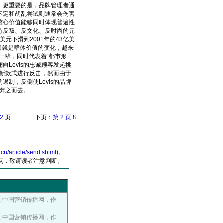
，更重要的是，品牌管理者通
不定和胡乱尝试则通常会伤害
核心价值能够同时体现普遍性
持反叛、反文化、反时尚的元
元下滑到2001年的43亿美
的原因就是群体价值的变化，越来
一辈，同时代表着“都市形
澜向Levis的忠诚顾客发起挑
和新款式进行反击，然而由于
遏制，反倒使Levis的品牌
者弃之而去。
2
页 下页：
第 2 页
8
article/send.shtml)
。
点，敬请读者注意判断。
-06, 中国营销传播网，作
-05, 中国营销传播网，作