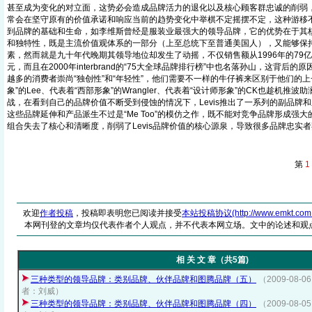
甚至成为变化的对立面，这势必会造成品牌活力的退化以及核心顾客群忠诚的削弱
常会在坚守原有的价值承诺和响应当前的趋势变化中举棋不定摇摆不定，这种游移
到品牌的基础和生命，如李维斯曾经是服装业最强大的领导品牌，它的优势在于其
和独特性，既是主流价值观体系的一部分（上至总统下至普通美国人），又能够保
素，然而就是九十年代晚期其领导地位却发生了动摇，不仅销售额从1996年的79亿美
元，而且在2000年interbrand的“75大全球品牌排行榜”中也名落孙山，这背后
越多的消费者崇尚“独创性”和“年轻性”，他们需要不一样的牛仔裤来区别于他们的上
象”的Lee、代表着“西部形象”的Wrangler、代表着“设计师形象”的CK也趁机推波助
战，在看到自己的品牌价值不断受到侵蚀的情况下，Levis推出了一系列的副品牌
这些品牌延伸和产品派生不过是“Me Too”的模仿之作，既不能对竞争品牌形成强大的
组合失去了核心和清晰度，削弱了Levis品牌价值的核心源泉，导致很多品牌忠实
第
1
欢迎
作者投稿
，投稿即表明您已阅读并接受
本站投稿协议(http://www.emkt.com.cn/
本网刊登的文章均仅代表作者个人观点，并不代表本网立场。文中的论述和观
相 关 文 章（共5篇)
三种类型的领导品牌：类别品牌、伙伴品牌和图腾品牌（五）
（2009-08
者：刘威）
三种类型的领导品牌：类别品牌、伙伴品牌和图腾品牌（四）
（2009-08