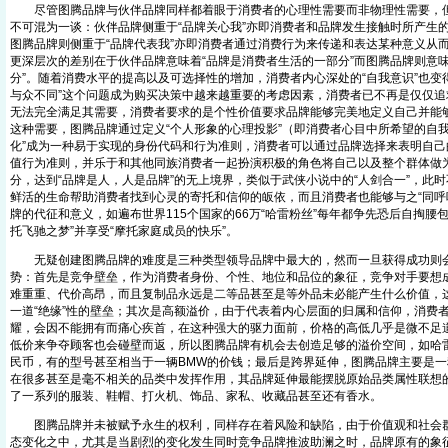
尽管图腾品牌与伙伴品牌同样都着眼于消费者的心理性需要而非物理性需要，但
不可混为一谈：伙伴品牌侧重于“品牌关心我”亦即消费者和品牌发生接触时所产生
图腾品牌则侧重于“品牌代表我”亦即消费者通过消费行为来传递和表达某种意义从
更深层次的差别在于伙伴品牌意味着“品牌是消费者生活的一部分”而图腾品牌则意
分”。随着消费水平的提高以及可选择性的增加，消费者内心深处的“自我意识”也变
与众不同”这个问题成为购买决策中越来越重要的考虑因素，消费者已不再是仅仅追
无法完全满足其需要，消费者要求的是个性价值要求品牌能够完美地定义自己并能
这种需要，图腾品牌通过定义“个人形象的心理投影”（即消费者心目中所希望的自我
化”成为一种易于实现的身份代码和行为准则，消费者可以通过品牌选择来表明自己
值行为准则，并乐于和其他同族消费者一起扮演积极的角色将自己以及整个群体做
分，达到“品牌是人，人是品牌”的无上境界，类似于武侠小说中的“人剑合一”，此
鲜活的生命帮助消费者找到心灵的寄托和信仰的皈依，而且消费者也能够与之“同呼
牌的代征和意义，如遍布世界115个国家的66万“哈雷粉丝”每年都争先恐后自掏腰包
托飞驰之梦”并享受“摩托家庭成员的快乐”。
无疑创建图腾品牌的难度是三种类型领导品牌中最大的，然而一旦获得成功则会
势：首先是竞争壁垒，作为消费者身份、个性、地位和品位的象征，竞争对手要想
难重重、代价高昂，而且复制品永远是二等品甚至是等外品未必能产生什么价值，
一道“绝缘”性的壁垒；其次是高额溢价，由于代表着内心层面的归属和信仰，消费
耀，会因不能拥有而痛心疾首，在这种强大的驱力面前，价格的高低几乎是微不足
低价来争夺顾客也会碰壁而返，所以图腾品牌有机会去创造足够的溢价空间，如哈雷
民币，有的型号甚至相当于一辆BMW的价钱；最后是跨界延伸，图腾品牌主要是
在很多甚至是毫不相关的品类中发挥作用，其品牌延伸最能摆脱原始品类属性联想
了一系列的服装、鞋帽、打火机、饰品、家私、收藏品甚至还有香水。
图腾品牌并未被赋予永生的权利，同样存在着风险和缺陷，由于价值观和社会群
态变化之中，尤其是当剧烈的变化发生同时竞争品牌推波助澜之时，品牌原有的象