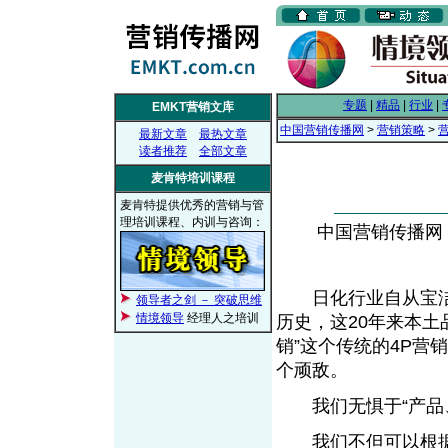
专题
|
精品
|
行业
|
EMKT营销文库
中国营销传播网
>
营销策略
>
最新文章
最热文章
读者推荐
全部文章
麦肯特培训课程
麦肯特提供优秀的营销与管
理培训课程、内训与咨询：
中国营销传播网， 2
日化行业自从宝洁1
领导者之剑 － 突破思维
情境领导
经理人之培训
历史，这20年来本土
销”这个传统的4P营
个顽敌。
我们无惧于“产品、
我们不但可以根据