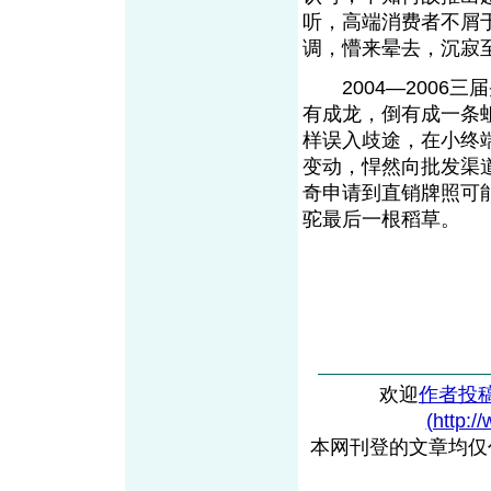
听，高端消费者不屑
调，懵来晕去，沉寂
2004—2006三
有成龙，倒有成一条
样误入歧途，在小终
变动，悍然向批发渠
奇申请到直销牌照可
驼最后一根稻草
欢迎
作者投
(http:/
本网刊登的文章均仅