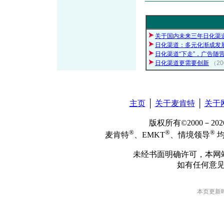
关于国内未来三年日化渠
日化渠道：多元化渐成发
日化渠道“下走”，广告随营
日化渠道更需要创新
（2
主页
│
关于麦肯特
│
关于
版权所有©2000－2
®
®
®
麦肯特
、EMKT
、情境领导
均
未经书面明确许可，本网
如有任何意
本页更新时间: