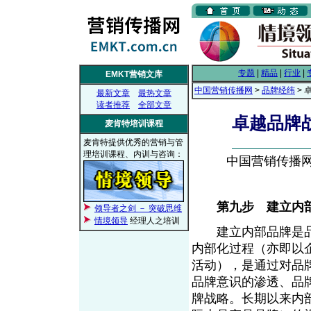
专题
|
精品
|
行业
|
EMKT营销文库
中国营销传播网
>
品牌经纬
> 
最新文章
最热文章
读者推荐
全部文章
卓越品牌
麦肯特培训课程
麦肯特提供优秀的营销与管
理培训课程、内训与咨询：
中国营销传播网， 
第九步 建立内
领导者之剑 － 突破思维
情境领导
经理人之培训
建立内部品牌是品
内部化过程（亦即以
活动），是通过对品
品牌意识的渗透、品
牌战略。长期以来内