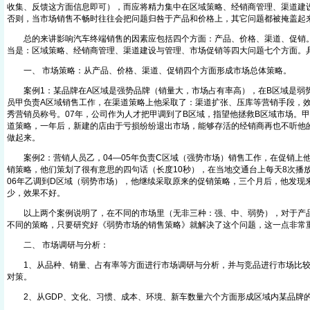
收集、反馈这方面信息即可），而应将精力集中在区域策略、经销商管理、渠道建
否则，当市场销售不畅时往往会把问题归咎于产品和价格上，其它问题都被掩盖起
总的来讲影响汽车终端销售的因素应包括四个方面：产品、价格、渠道、促销。
当是：区域策略、经销商管理、渠道建设与管理、市场促销等四大问题七个方面。
一、 市场策略：从产品、价格、渠道、促销四个方面形成市场总体策略。
案例1：某品牌在A区域是强势品牌（销量大，市场占有率高），在B区域是弱势品牌
员甲负责A区域销售工作，在渠道策略上他采取了：渠道扩张、压库等营销手段，效
秀营销员称号。07年，公司作为人才把甲调到了B区域，指望他拯救B区域市场。
道策略，一年后，新建的店由于亏损纷纷退出市场，能够存活的经销商再也不听他的
做起来。
案例2：营销人员乙，04—05年负责C区域（强势市场）销售工作，在促销上
销策略，他们策划了很有意思的四句话（长度10秒），在当地交通台上每天8次播
06年乙调到D区域（弱势市场），他继续采取原来的促销策略，三个月后，他发现
少，效果不好。
以上两个案例说明了，在不同的市场里（无非三种：强、中、弱势），对于产品
不同的策略，只要研究好《弱势市场的销售策略》就解决了这个问题，这一点非常
二、 市场调研与分析：
1、从品种、销量、占有率等方面进行市场调研与分析，并与竞品进行市场比较
对策。
2、从GDP、文化、习惯、成本、环境、新车数量六个方面形成区域内某品牌