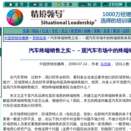
专题
|
精品
|
行业
|
专栏
|
关注
|
新营销
|
战略
|
策略
|
实务
|
案例
|
品牌
中国营销传播网
>
营销实务
> 汽车终端销售之实－－观汽车市场中的终端销售体系
汽车终端销售之实－－观汽车市场中的终端
中国营销传播网， 2009-07-14， 作者:
马洪扬
， 访问人数: 
在汽车营销
过程中，我们经常会听到、看到各企业老总要求他们的区域营销人
From EMKT.com.cn
能力’，区域营销人员也经常讲要如何提高终端销售能力。然而，许多人并不清楚汽
提高汽车终端销售能力、增加终端销量都应当做些什么？
本文立足于某汽车品牌在某区域里的终端销售，并建立起汽车终端销售体系，以
解提高终端销售能力应怎么做、都做些什么？因此，本文的阅读对象是汽车区域营
汽车区域首席执行经理等。
在市场营销过程中，区域营销人员（包括总监、首执）在影响汽车销量的各个要
要素一般是力所不及。故，在以下的介绍中对这两个问题不做介绍，不做介绍并不
区域营销人员更应重视影响终端销售的其它问题。这也是我一直强调的：一般营销
重地用心研究产品、价格这两个问题（这两个问题应由决策层、职能部门去研究，