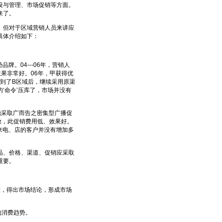
设与管理、市场促销等方面。
来了。
但对于区域营销人员来讲应
具体介绍如下：
。04---06年，营销人
果非常好。06年，甲获得优
甲到了B区域后，继续采用原渠
‘命令’压库了，市场并没有
他采取广而告之密集型广播促
放，此促销费用低、效果好。
来电、店的客户并没有增加多
、价格、渠道、促销应采取
重要。
，得出市场结论，形成市场
的消费趋势。