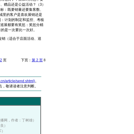
、赠品还是公益活动？（3）
目标：既要销量还要集客数、
域里的客户是喜欢展销还是
制：计划的制定和监控、考核
次巡展都要有奖惩：奖惩分精
目的是一次要比一次好。
促销（适合于店面活动、巡
2
页 下页：
第 2 页
8
article/send.shtml)
。
点，敬请读者注意判断。
）
营销传播网，作者：丁树雄）
彦良）
军）