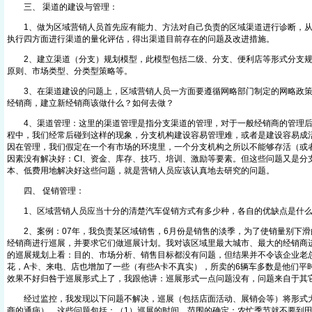
三、 渠道的建设与管理：
1、做为区域营销人员首先应有能力、方法对自己负责的区域渠道进行诊断，从
执行四方面进行渠道的量化评估，得出渠道目前存在的问题及改进措施。
2、建立渠道（分支）规划模型，此模型包括二级、分支、便利店等形式分支规
原则、市场类型、分类型策略等。
3、在渠道建设的问题上，区域营销人员一方面要遵循网略部门制定的网略政策
经销商，建立新经销商该做什么？如何去做？
4、渠道管理：这里的渠道管理是指分支渠道的管理，对于一般经销商的管理后
程中，我们经常后碰到这样的现象，分支机构建设容易管理难，或者是建设容易成
因在管理，我们假定在一个有市场的环境里，一个分支机构之所以不能够存活（或
因素没有解决好：CI、资金、库存、技巧、培训、激励等要素。但这些问题又是分
本、低费用地解决好这些问题，就是营销人员应该认真地去研究的问题。
四、 促销管理：
1、区域营销人员应当十分的清楚汽车促销方式有多少种，各自的优缺点是什
2、案例：07年，我负责某区域销售，6月份是销售的淡季，为了使销量别下滑
经销商进行巡展，并要求它们做巡展计划。我对该区域里最大城市、最大的经销商
的巡展规划上看：目的、市场分析、销售目标都没有问题，但结果并不令该企业老
花，A卡、来电、店也增加了一些（有些A卡不真实），所卖的6辆车多数是他们平
效果不好归咎于巡展形式上了，我跟他讲：巡展形式一点问题没有，问题来自于其
经过监控，我发现以下问题不解决，巡展（包括店面活动、展销会等）将形式大
商的通病）。这些问题包括：（1）巡展的时间、范围的确定：农忙季节就不要到