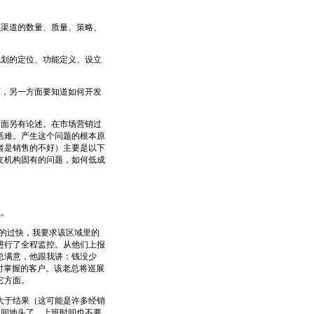
渠道的数量、质量、策略、
划的定位、功能定义、设立
，另一方面要知道如何开发
面另有论述。在市场营销过
活难。产生这个问题的根本原
者是销售的不好）主要是以下
支机构固有的问题，如何低成
么。
的过快，我要求该区域里的
进行了全程监控。从他们上报
总满意，他跟我讲：钱没少
时掌握的客户。该老总将巡展
它方面。
于结果（这可能是许多经销
田间地头了，上班时间也不要