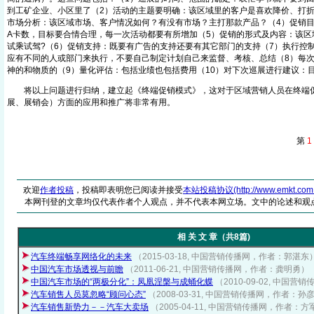
到工矿企业、小区里了（2）活动的主题要明确：该区域里的客户是喜欢降价、打折
市场分析：该区域市场、客户情况如何？有没有市场？主打那款产品？（4）促销
A卡数，目标要合情合理，每一次活动都要有所增加（5）促销的形式及内容：该区
试乘试驾?（6）促销支持：既要有广告的支持还要有其它部门的支持（7）执行控
应有不同的人或部门来执行，不要自己制定计划自己来监督、考核、总结（8）每
神的和物质的（9）量化评估：包括业绩也包括费用（10）对下次巡展进行建议：
将以上问题进行归纳，建立起《终端促销模式》，这对于区域营销人员在终端
展、展销会）方面的应用和推广将非常有用。
第
1
欢迎
作者投稿
，投稿即表明您已阅读并接受
本站投稿协议(http://www.emkt.com.cn/
本网刊登的文章均仅代表作者个人观点，并不代表本网立场。文中的论述和观
相 关 文 章（共8篇)
汽车终端畅享网络化的未来
（2015-03-18, 中国营销传播网，作者：郭湛东
中国汽车市场透视与前瞻
（2011-06-21, 中国营销传播网，作者：龚明勇）
中国汽车市场的“两极分化”：凤凰涅槃与成蛹化蝶
（2010-09-02, 中国
汽车销售人员莫忽略“顾问心态”
（2008-03-31, 中国营销传播网，作者：孙
汽车销售新势力－－汽车大卖场
（2005-04-11, 中国营销传播网，作者：方