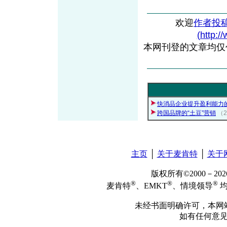
欢迎
作者投
(http:/
本网刊登的文章均仅
快消品企业提升盈利能力
跨国品牌的“土豆”营销
（2
主页
│
关于麦肯特
│
关于
版权所有©2000－2
®
®
®
麦肯特
、EMKT
、情境领导
均
未经书面明确许可，本网
如有任何意