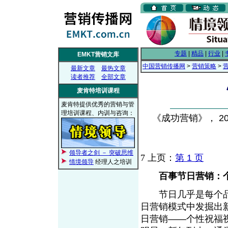
专题
|
精品
|
行业
|
EMKT营销文库
中国营销传播网
>
营销策略
>
最新文章
最热文章
读者推荐
全部文章
麦肯特培训课程
麦肯特提供优秀的营销与管
理培训课程、内训与咨询：
《成功营销》， 200
领导者之剑 － 突破思维
7
上页：
第 1 页
情境领导
经理人之培训
百事节日营销：
节日几乎是每个品
日营销模式中发掘出新
日营销——个性祝福