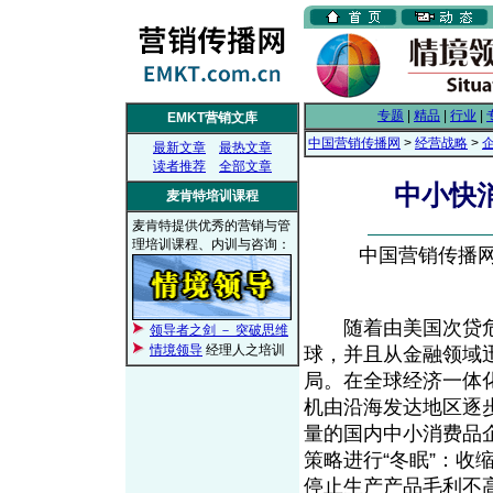
专题
|
精品
|
行业
|
EMKT营销文库
中国营销传播网
>
经营战略
>
最新文章
最热文章
读者推荐
全部文章
中小快消
麦肯特培训课程
麦肯特提供优秀的营销与管
理培训课程、内训与咨询：
中国营销传播网， 
随着由美国次贷危
领导者之剑 － 突破思维
情境领导
经理人之培训
球，并且从金融领域
局。在全球经济一体
机由沿海发达地区逐
量的国内中小消费品
策略进行“冬眠”：
停止生产产品毛利不