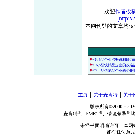
欢迎
作者投
(http:/
本网刊登的文章均仅
快消品企业提升盈利能力
中小型快销品企业的战略
中小型快消品企业缺少职
主页
│
关于麦肯特
│
关于
版权所有©2000－2
®
®
®
麦肯特
、EMKT
、情境领导
均
未经书面明确许可，本网
如有任何意