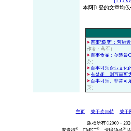
(http:/
本网刊登的文章均仅
百事“极度”：营销
作者：蒋军）
百事食品：创造最C
芬）
百事可乐企业文化
有梦想，则百事可
百事可乐、非常可
英）
主页
│
关于麦肯特
│
关于
版权所有©2000－2
®
®
®
麦肯特
、EMKT
、情境领导
均