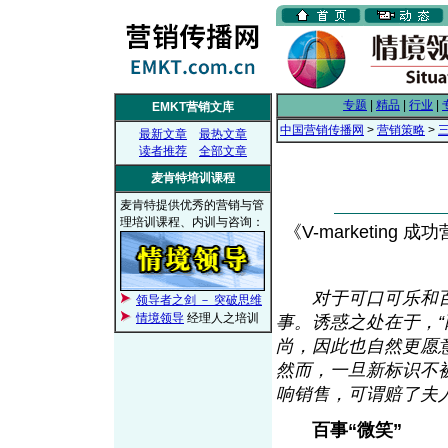
专题
|
精品
|
行业
|
EMKT营销文库
中国营销传播网
>
营销策略
>
最新文章
最热文章
读者推荐
全部文章
麦肯特培训课程
麦肯特提供优秀的营销与管
理培训课程、内训与咨询：
《V-marketing 成
对于可口可乐和
领导者之剑 － 突破思维
情境领导
经理人之培训
事。诱惑之处在于，
尚，因此也自然更愿
然而，一旦新标识不
响销售，可谓赔了夫
百事“微笑”