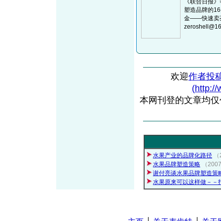
《联合日报》
塑造品牌的1
金——快速卖茶7
zeroshell@1
欢迎
作者投
(http:/
本网刊登的文章均仅
水果产业的品牌化路径
（
水果品牌塑造策略
（200
谢付亮谈水果品牌塑造策
水果原来可以这样做－－