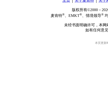
主页
│
关于麦肯特
│
关于
版权所有©2000－2
®
®
®
麦肯特
、EMKT
、情境领导
均
未经书面明确许可，本网
如有任何意
本页更新时间: