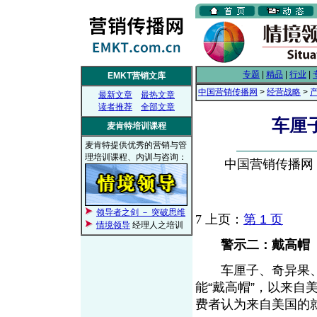
专题
|
精品
|
行业
|
EMKT营销文库
中国营销传播网
>
经营战略
>
最新文章
最热文章
读者推荐
全部文章
车厘
麦肯特培训课程
麦肯特提供优秀的营销与管
理培训课程、内训与咨询：
中国营销传播网， 2
领导者之剑 － 突破思维
7
上页：
第 1 页
情境领导
经理人之培训
警示二：戴高帽
车厘子、奇异果、
能“戴高帽”，以来
费者认为来自美国的