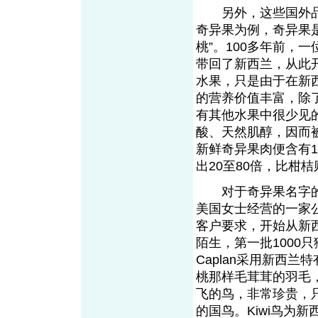
另外，这些国外品
奇异果为例，奇异果
桃”。100多年前，
带回了新西兰，从此
水果，只是由于在新
的营养价值丰富，除
有其他水果中很少见
酸、天然肌醇，因而被
新鲜奇异果肉便含有10
出20至80倍，比柑桔
对于奇异果名字的由来有
美国女士经营的一家公司(Prod
客户要求，开始从新
陌生，第一批1000只
Caplan采用新西兰
桃那样毛茸茸的羽毛，
飞的鸟，非常珍贵，
的国鸟。Kiwi鸟为新