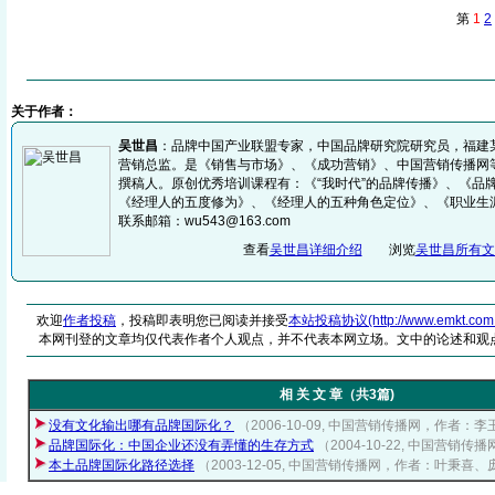
第
1
2
关于作者：
吴世昌
：品牌中国产业联盟专家，中国品牌研究院研究员，福建
营销总监。是《销售与市场》、《成功营销》、中国营销传播网
撰稿人。原创优秀培训课程有：《“我时代”的品牌传播》、《品
《经理人的五度修为》、《经理人的五种角色定位》、《职业生
联系邮箱：wu543@163.com
查看
吴世昌详细介绍
浏览
吴世昌所有文
欢迎
作者投稿
，投稿即表明您已阅读并接受
本站投稿协议(http://www.emkt.com.cn/
本网刊登的文章均仅代表作者个人观点，并不代表本网立场。文中的论述和观
相 关 文 章（共3篇)
没有文化输出哪有品牌国际化？
（2006-10-09, 中国营销传播网，作者：
品牌国际化：中国企业还没有弄懂的生存方式
（2004-10-22, 中国营销
本土品牌国际化路径选择
（2003-12-05, 中国营销传播网，作者：叶秉喜