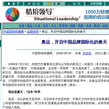
专题
|
精品
|
行业
|
专栏
|
关注
|
新营销
|
战略
|
策略
|
实务
|
案例
|
品牌
中国营销传播网
>
品牌经纬
> 奥运，开启中国品牌国际化的春天
奥运，开启中国品牌国际化的春天
中国营销传播网， 2008-09-02， 作者:
吴世昌
， 访问人数: 2
2008年7月23日，阿里巴巴董事局主席马云写给内部员工一封题为《冬天的使
时“一石激起千重浪”，中国传媒界、企业界一齐惊呼：“冬天真的来了，让我们准备
的王石、腾讯的马化腾等此时也按耐不住开始大声附和。于是乎，在中国百年一遇
的夏天里，中国的各级各界企业人士冷汗直流，心底发寒，悲观的情绪连同冬天的
说，沪深股市也抵挡不住这股寒流，在管理层不断强调“维稳”声中，在奥运召开的
率先跳进冰冷的冬天里，据说还获得奥运首枚金牌（跳水）。
现在是夏天，“过冬”尚早
其实，马云的冬天是对的，王石的冬天也是对的，中国不少外向型企业也将遭遇冬
上却是绝对的以偏概全，而“过冬论”的蔓延必将加剧中国实业资本的转移，从而导
产业陷入危机。