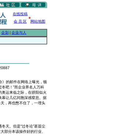
在线投稿
会 员 区
网站地图
|
企划
|
企业与人
0887
命》的邮件在网络上曝光，顿
过冬吧！”而企业界名人万科
的奥运来临之际，在骄阳似火
铁幕让几亿同胞深感窒息。据
当天，再也憋不住了，一埋头
天。但是“过冬论”甚嚣尘
致大部分本该操作好的行业、