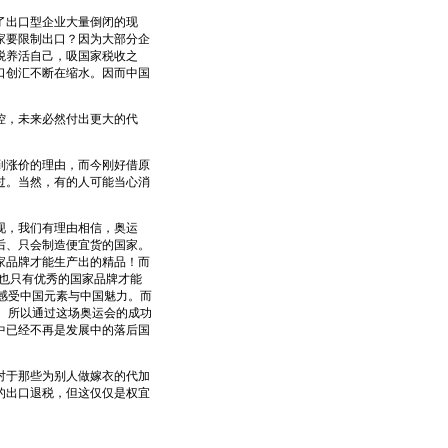
了出口型企业大量倒闭的现
家要限制出口？因为大部分企
税养活自己，吸国家税收之
口创汇不断在缩水。因而中国
控，未来必然付出更大的代
涨价的理由，而今刚好借原
过。当然，有的人可能当心消
现，我们有理由相信，奥运
后、只会制造便宜货的国家。
家品牌才能生产出的精品！而
这也只有优秀的国家品牌才能
感受中国元素与中国魅力。而
。所以通过这场奥运会的成功
中已经不再是发展中的落后国
于那些为别人做嫁衣的代加
的出口退税，但这仅仅是权宜