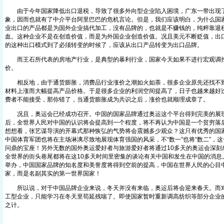
由于今年国家降低出口退税，导致了很多外向型企业陷入困境，广东一带出现
象，因而也就有了中介平台阿里巴巴的危机言论。但是，我们应该明白，为什么国
业出口的产品都是为国外企业搞代加工，没有品牌的，也就是不赚钱的，纯粹靠退
血。这种企业不是在创造价值，而是为外国企业创造价值。况且美元不断贬值，出
的这种出口模式到了必须转变的时候了，应该从出口产品转变为出口品牌。
而王石所代表的房地产行业，是典型的暴利行业，国家今天如果不进行宏观调
价。
相反地，由于通货膨胀，消费品行业涨价之潮如火如荼，很多企业原先还找不到
材料上涨而大幅提高产品价格。于是很多企业的利润空间提高了，日子也越来越好
费者不能接受，那你错了，当通货膨胀成为共识之后，涨价也就顺理成章了。
况且，奥运会已经成功召开。中国的国家品牌通过奥运这个平台得到完美的展
后，全世界人民对中国的认识将会提高到一个程度，将不再认为中国是一个贫穷落
想想看，张艺谋导演的开幕式那种恢弘的气势将会震撼多少观众？这只有优秀的国
中国体育军团也将在主场淋漓尽致地展现体育强国的风采，不“数一”也将“数二”，
问鼎的宝座！另外无数的国外奥运爱好者与旅游爱好者将通过10多天的奥运会深刻
全世界的街头巷尾都将在这10多天时间里密集的谈论有关中国和发生在中国的消息
举办，中国国家品牌的知名度和美誉度将得到空前的提高，中国在世界人民的心目
家，而是名副其实的第一世界国家！
所以说，对于中国品牌企业来说，冬天并没有来临，奥运后将会迎来春天。而对
工型企业，只能学习在冬天里苟延残喘了。即使国家暂时重新调高纺织等部分企业
之计。