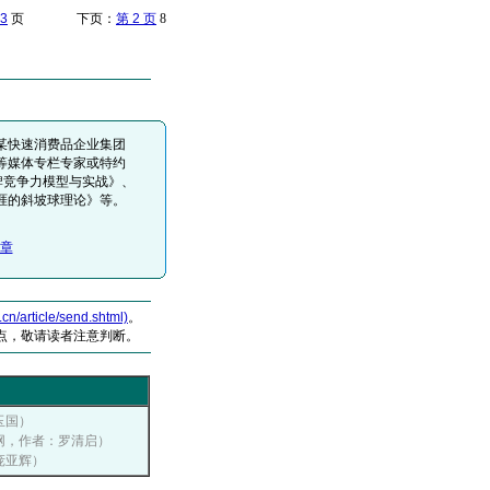
3
页 下页：
第 2 页
8
某快速消费品企业集团
等媒体专栏专家或特约
牌竞争力模型与实战》、
涯的斜坡球理论》等。
章
article/send.shtml)
。
点，敬请读者注意判断。
李玉国）
传播网，作者：罗清启）
、庞亚辉）