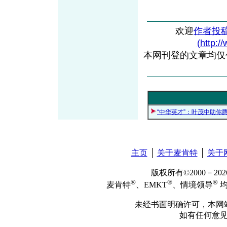
欢迎
作者投
(http:/
本网刊登的文章均仅
“中华英才”：叶茂中助你
主页
│
关于麦肯特
│
关于
版权所有©2000－2
®
®
®
麦肯特
、EMKT
、情境领导
均
未经书面明确许可，本网
如有任何意