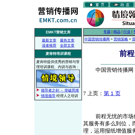
专题
|
精品
|
行业
|
EMKT营销文库
中国营销传播网
>
营销策略
>
最新文章
最热文章
读者推荐
全部文章
前程
麦肯特培训课程
麦肯特提供优秀的营销与管
理培训课程、内训与咨询：
中国营销传播网， 2
领导者之剑 － 突破思维
7
上页：
第 1 页
情境领导
经理人之培训
前程无忧的市场优
其服务有多么到位，
理，运用报纸增值服