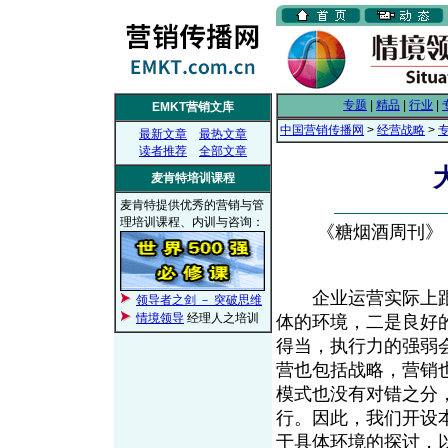
专题
|
精品
|
行业
|
EMKT营销文库
中国营销传播网
>
经营战略
>
最新文章
最热文章
读者推荐
全部文章
麦肯特培训课程
麦肯特提供优秀的营销与管
理培训课程、内训与咨询：
《糖烟酒周刊》， 2
企业运营实际上
领导者之剑 － 突破思维
情境领导
经理人之培训
体的环境，二是良好
得当，执行力的强弱
营也包括战略，营销
模式也没有对错之分
行。因此，我们开设
于具体环境的探讨，