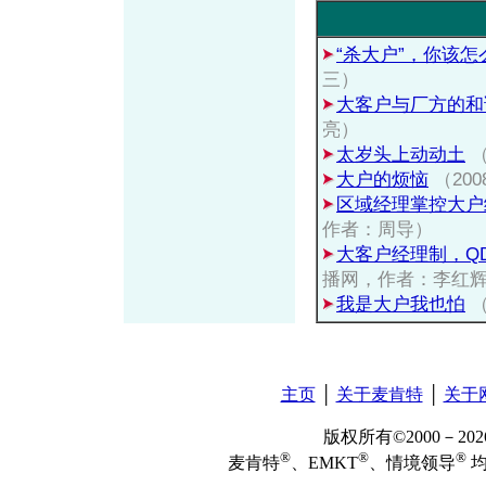
“杀大户”，你该怎
三）
大客户与厂方的和
亮）
太岁头上动动土
（
大户的烦恼
（20
区域经理掌控大户
作者：周导）
大客户经理制，Q
播网，作者：李红
我是大户我也怕
（
主页
│
关于麦肯特
│
关于
版权所有©2000－2
®
®
®
麦肯特
、EMKT
、情境领导
均