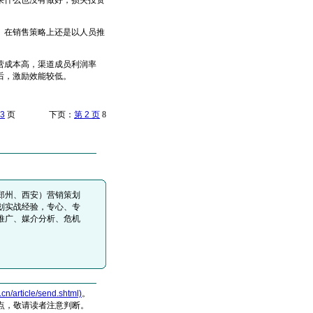
什么也没有做好，损失投资
在销售策略上还是以人员推
营成本高，渠道成员利润率
后，激励效能较低。
3
页 下页：
第 2 页
8
郑州、西安）营销策划
划实战经验，专心、专
推广、媒介分析、危机
article/send.shtml)
。
点，敬请读者注意判断。