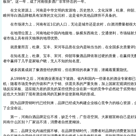
板块"。这一年，成了河南很多酒厂非常怀念的一年。
在文化资源上，河南是中华文明的发源地，历史悠久，文化深厚，杜康、仰韶、
睢州等白酒品牌都具有深厚的文化沉积，这是省外其他品牌所不具备的。
在市场潜力上，河南有近1亿的人口，无论是城市还是农村，白酒消费量都很
在地理位置上，河南地处中国内地腹地，纵横东西南北，交通便利，市场辐射力
省市场上具有得天独厚的地理优势。
就质量而言，杜康、宝丰、宋河等品质在业内是响当当的，在全国多次质量评
在知名度上，杜康、宝丰、宋河、仰韶等豫酒品牌依靠过硬的质量，在赢得无数
者中赢得了几乎是家喻户晓，无人不知的知名度。
诸多因素成就了豫酒曾经的辉煌，但在辉煌的表象下面，潜藏着重重隐忧。
从1998年之后，河南酒业逐渐走下坡路。省内和国内一些著名的酒业专家都已
机：随着市场竞争的升级和产大于销、供需关系的严重失衡，加上国家宏观调控政
场反应呆板、适应能力差的原先的某些优势企业在新一轮的竞争中必然处于劣势地
起也大大加剧了现有酒业格局的瓦解并促使新格局的形成。
因为品牌营销时代已经到来，品牌已经成为构建企业核心竞争力的核心资源，企
了企业命运。
第一，河南白酒品牌定位不准，缺乏个性，广告语空洞。大家都宣称自己是好酒
间有什么区别？厂家说不清，消费者自然更糊涂。
第二，品牌文化内涵挖掘不够。在品牌营销时代，消费者对品牌的消费更加注重