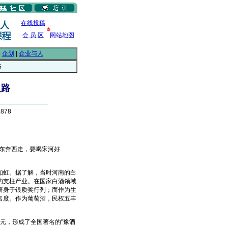
在线投稿
会 员 区
网站地图
|
企划
|
企业与人
路
之路
878
"东奔西走，要喝宋河好
虹。据了解，当时河南的白
的支柱产业。在国家白酒领域
跻身于银质奖行列；而作为生
名度。作为葡萄酒，民权五丰
多元，形成了全国著名的"豫酒