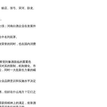
赊店、张弓、宋河、卧龙、
大。
强；河南白酒企业在发展外
比中名列前茅。
荣誉的同时，也在国内消费
察觉到豫酒面临的重重危
策对其的限制，机制僵化、市
位，同时一大批新生力量的崛
业品牌意识和实施水平决定
，但好在什么地方？它们之
获得精神上的满足，依靠酒