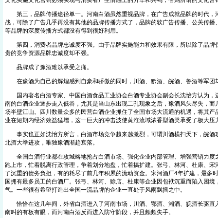
文化实施文化营销必须实现与消费者产生情感上的升华和共鸣，否则所谓的文化营
第三，品牌传播途径单一。河南白酒虽然重视品牌，在广告成就品牌的时代，河
战，可除了广告几乎再没有其他的品牌传播方式了，品牌的软广告传播、公关传播
等品牌的深度传播方式都没有得到很好利用。
第四，消费者品牌忠诚度不强。由于品牌实施能力和效果有限，所以除了品牌仅
贵的竞争资源品牌忠诚度却不强。
品牌成了豫酒难以承受之痛。
在豫酒为自己的辉煌感到自豪和骄傲的同时，川酒、黔酒、皖酒、鲁酒等军团
国内著名白酒专家、中国白酒食品工业协会白酒专业协会副会长沈怡方认为，进入
南的白酒企业逐步走入低谷，尤其是当山东出现二孔现象之后，豫酒风头尽失，而
场半壁江山。四川数量众多的民营白酒企业抓住了全国市场大流通的机遇，将其产
业在短期内经济效益猛增，这一巨大的冲击波使黄淮流域浓香型酒类承受了极大压
事实也正如沈怡方所言，白酒市场竞争越来越激烈，可谓川酒横扫天下，皖酒攻
北酒大举进攻，唯独豫酒渐趋衰落。
全国白酒行业都在攻城略地抢占白酒市场、强化企业内部管理、增强营销力度之
跑上市，忙着脱离行政管理，争着划分地盘，忙着搞扩建。张弓、林河、杜康、宋
了沉重的债务负担，有的耗尽了前几年积累的流动资金。宋河酒厂4年扩建，最多时
国拥有最多员工的白酒厂。张弓、林河、赊店、杜康等企业因包袱沉重而陷入困境
气。一些很有希望打造出全国一流品牌的企业一直处于风雨飘摇之中。
恰恰在这几年间，外省白酒进入了河南市场，川酒、鄂酒、湘酒、皖酒长驱直入
南叫的有板有眼，而河南白酒反而进入防守阶段，并且频频失手。