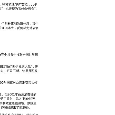
，喝杯枝江"的广告语，几乎
"，也表现为"快鱼吃慢鱼"。
伊川杜康和汝阳杜康，其中
的豫酒本土，反倒成为外省酒
份完全具备申报联合国世界历
回首的"两伊杜康大战"，伊
相向，官司不断。结果是两败
00年国家对白酒消费税大幅
但2001年白酒消费税的
受了重创，陷入"提价找死、
场和效益急剧滑坡。数据显
，仰韶却退出了前20位。