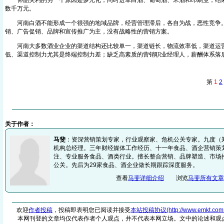
仰韶失利的另一个原因是多元化，同时进军白酒、葡萄酒、米酒和印刷业，结果
数千万元。
河南白酒不能形成一个很强的地域品牌，经营管理滞后，各自为战，恶性竞争。
销、广告促销、品牌和宣传推广为主，没有战略性的营销方案。
河南大多数酒业企业的渠道结构还比较单一，渠道链长，物流效率低，渠道运
低、渠道控制力尤其是终端控制力差；缺乏高素质的营销职业经理人，薪酬体系落
第
1
2
关于作者：
马斐
：资深营销策划专家，行业观察家、危机公关专家。九度（
机构总经理。三年财经媒体工作经历、十一年食品、酒企营销策
注、专业服务食品、酒类行业。擅长整合营销、品牌塑造、市场
公关。先后为29家食品、酒企业做长期跟踪深度服务。
查看
马斐详细介绍
浏览
马斐所有文章
欢迎
作者投稿
，投稿即表明您已阅读并接受
本站投稿协议(http://www.emkt.com.cn/
本网刊登的文章均仅代表作者个人观点，并不代表本网立场。文中的论述和观