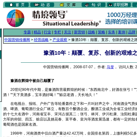
专题
|
精品
|
行业
|
专栏
|
关注
|
新营销
|
战略
|
策略
|
实务
|
案例
|
品牌
中国营销传播网
>
经营战略
>
产业观察
> 豫酒10年：颠覆、复苏、创新的艰难之
豫酒10年：颠覆、复苏、创新的艰难
中国营销传播网， 2008-07-07， 作者:
马斐
， 访问人数: 2
豫酒在辉煌中被自己颠覆了
20世纪90年代中期，是豫酒阵营最辉煌的时候："东西南北中，好酒在张弓！"
酒！""天下美酒多，宝丰酒好喝！""赊店老酒，天长地久！"
在电视台、报纸、户外广告等轮番轰炸之下和一片叫好声之中，河南酒业气势如
酒、啤酒、葡萄酒行业众厂林立，有数百个酿酒企业。酿酒工业成为全省工业经济
的十七大名酒中，河南省宝丰、宋河占据其二；张弓、林河、伊川杜康、汝阳杜康
力军的仰韶、四五、赊店以及姚花春、富平春、皇沟等酒发展迅速，都有一定的知
葡萄酒也是国家名酒。
1998年，河南酒类中仅白酒产量达42.42万吨，全国排名第四，上缴利税5亿