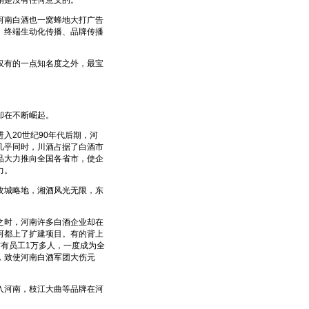
销是没有任何意义的。
南白酒也一窝蜂地大打广告
、终端生动化传播、品牌传播
有的一点知名度之外，最宝
却在不断崛起。
20世纪90年代后期，河
几乎同时，川酒占据了白酒市
品大力推向全国各省市，使企
力。
城略地，湘酒风光无限，东
时，河南许多白酒企业却在
河都上了扩建项目。有的背上
有员工1万多人，一度成为全
，致使河南白酒军团大伤元
河南，枝江大曲等品牌在河