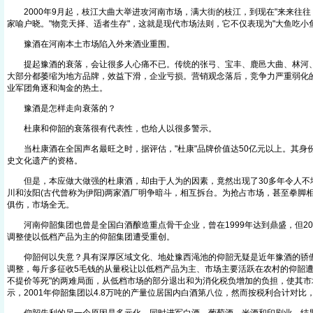
2000年9月起，枝江大曲大举进攻河南市场，满大街的枝江，到现在"来来往往
家喻户晓。"物竞天择、适者生存"，这就是现代市场法则，它不仅表现为"大鱼吃小鱼
豫酒在河南本土市场陷入外来酒业重围。
提起豫酒的衰落，会让很多人心痛不已。传统的张弓、宝丰、鹿邑大曲、林河、
大部分都萎缩为地方品牌，效益下滑，企业亏损。营销观念落后，竞争力严重弱化
业军团角逐和淘金的热土。
豫酒是怎样走向衰落的？
杜康和仰韶的衰落很有代表性，也给人以很多警示。
当杜康酒在全国声名最旺之时，据评估，"杜康"品牌价值达50亿元以上。其身
史文化遗产的资格。
但是，本应做大做强的杜康酒，却由于人为的因素，竟然出现了30多年令人不堪
川和汝阳(古代曾称为伊阳)两家酒厂明争暗斗，相互拆台。为抢占市场，甚至拳脚
俱伤，市场全无。
河南仰韶集团也曾是全国白酒酿造重点骨干企业，曾在1999年达到鼎盛，但20
调整使以低档产品为主的仰韶集团遭受重创。
仰韶何以失意？具有深厚区域文化、地处豫西渑池的仰韶无疑是近年豫酒的骄傲。
调整，每斤多征收5毛钱的从量税让以低档产品为主、市场主要活跃在农村的仰韶遭
不提价等死"的两难局面，从低档市场的部分退出和为消化税负增加的负担，使其市
示，2001年仰韶集团以4.8万吨的产量位居国内白酒第八位，然而按税利合计对比