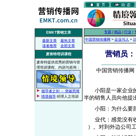
专题
|
精品
|
行业
|
EMKT营销文库
中国营销传播网
>
企业与人
>
最新文章
最热文章
读者推荐
全部文章
营销员：
麦肯特培训课程
麦肯特提供优秀的营销与管
理培训课程、内训与咨询：
中国营销传播网， 2
小阳是一家企业的
领导者之剑 － 突破思维
情境领导
经理人之培训
半的销售人员向他提
小阳：为什么要辞
业代：感觉没有收
）。对到外边公司
EMKT.com.cn