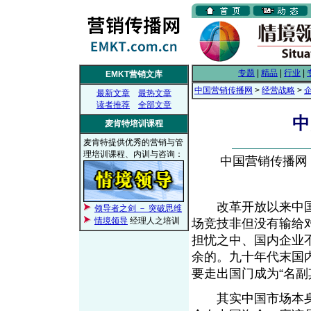
专题
|
精品
|
行业
|
EMKT营销文库
中国营销传播网
>
经营战略
>
最新文章
最热文章
读者推荐
全部文章
中
麦肯特培训课程
麦肯特提供优秀的营销与管
理培训课程、内训与咨询：
中国营销传播网， 2
改革开放以来中国
领导者之剑 － 突破思维
情境领导
经理人之培训
场竞技非但没有输给
担忧之中、国内企业
余的。九十年代末国
要走出国门成为“名副
其实中国市场本身就