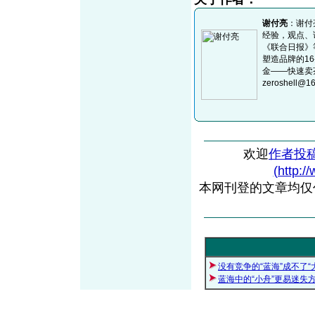
谢付亮
：谢付
经验，观点、
《联合日报》
塑造品牌的1
金——快速卖茶7
zeroshell@1
欢迎
作者投
(http:/
本网刊登的文章均仅
没有竞争的“蓝海”成不了“
蓝海中的“小舟”更易迷失