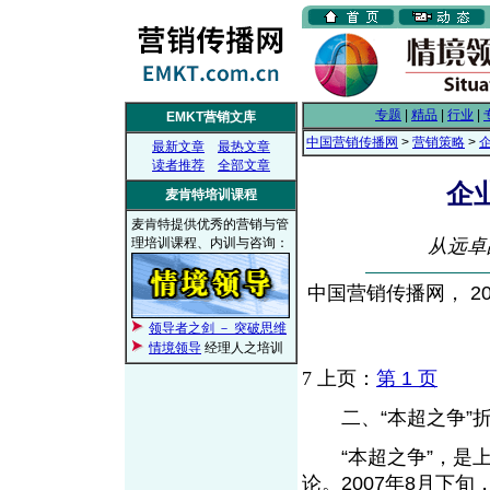
专题
|
精品
|
行业
|
EMKT营销文库
中国营销传播网
>
营销策略
>
最新文章
最热文章
读者推荐
全部文章
企
麦肯特培训课程
麦肯特提供优秀的营销与管
理培训课程、内训与咨询：
从远卓
中国营销传播网， 200
领导者之剑 － 突破思维
情境领导
经理人之培训
7
上页：
第 1 页
二、“本超之争”折
“本超之争”，是上
论。2007年8月下