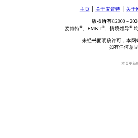
主页
│
关于麦肯特
│
关于
版权所有©2000－2
®
®
®
麦肯特
、EMKT
、情境领导
均
未经书面明确许可，本网
如有任何意
本页更新时间: