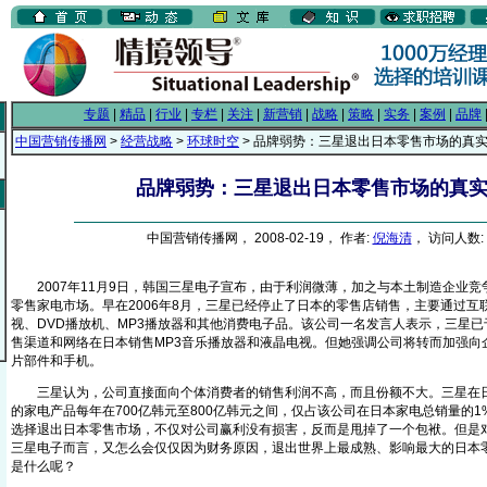
专题
|
精品
|
行业
|
专栏
|
关注
|
新营销
|
战略
|
策略
|
实务
|
案例
|
品牌
中国营销传播网
>
经营战略
>
环球时空
> 品牌弱势：三星退出日本零售市场的真
品牌弱势：三星退出日本零售市场的真
中国营销传播网， 2008-02-19， 作者:
倪海清
， 访问人数: 
2007年11月9日，韩国三星电子宣布，由于利润微薄，加之与本土制造企业竞
零售家电市场。早在2006年8月，三星已经停止了日本的零售店销售，主要通过互
视、DVD播放机、MP3播放器和其他消费电子品。该公司一名发言人表示，三星已于
售渠道和网络在日本销售MP3音乐播放器和液晶电视。但她强调公司将转而加强向
片部件和手机。
三星认为，公司直接面向个体消费者的销售利润不高，而且份额不大。三星在日
的家电产品每年在700亿韩元至800亿韩元之间，仅占该公司在日本家电总销量的
选择退出日本零售市场，不仅对公司赢利没有损害，反而是甩掉了一个包袱。但是
三星电子而言，又怎么会仅仅因为财务原因，退出世界上最成熟、影响最大的日本
是什么呢？