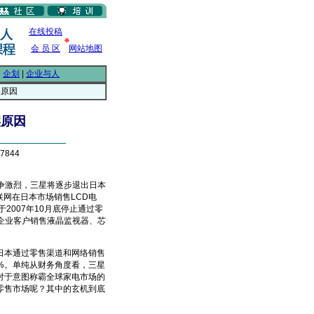
在线投稿
会 员 区
网站地图
|
企划
|
企业与人
实原因
实原因
7844
争激烈，三星将逐步退出日本
联网在日本市场销售LCD电
2007年10月底停止通过零
企业客户销售液晶监视器、芯
本通过零售渠道和网络销售
1%。单纯从财务角度看，三星
对于意图称霸全球家电市场的
零售市场呢？其中的玄机到底