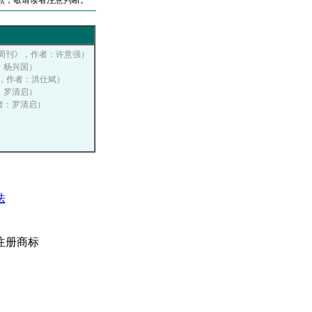
点，敬请读者注意判断。
费电子周刊》，作者：许意强）
者：杨兴国）
播网，作者：洪仕斌）
者：罗清启）
作者：罗清启）
法
注册商标