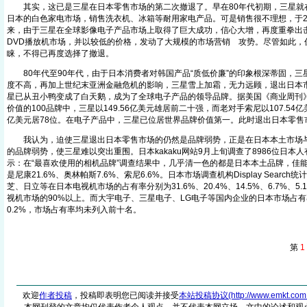
其实，这已是三星在日本零售市场的第二次撤退了。早在80年代初期，三星就
日本的白色家电市场，销售洗衣机、冰箱等耐用家电产品。可是销售很不理想，于2
来，由于三星在全球影像电子产品市场上取得了巨大成功，信心大增，再度重拳出击
DVD播放机市场，并以较低的价格，发动了大规模的市场营销
攻势。尽管如此，
From EMKT.com.cn
睐，不得已再度选择了撤退。
80年代至90年代，由于日本消费者对韩国产品“质低价廉”的印象根深蒂固，三
度不高，再加上世纪末亚洲金融危机的影响，三星雪上加霜，无力远顾，退出日本
星已从丑小鸭变成了白天鹅，成为了全球电子产品的领导品牌。据美国《商业周刊》
价值的100品牌中，三星以149.56亿美元雄居前二十强，而老对手索尼以107.54亿美
亿美元居78位。在电子产品中，三星已位居世界品牌价值第一。此时退出日本零售
我认为，迫使三星退出日本零售市场的仍然是品牌弱势，正是在日本本土市场与
的品牌弱势，使三星难以突出重围。日本kakaku网站9月上旬调查了8986位日本
示：在“最喜欢使用的相机品牌”调查结果中，几乎清一色的都是日本本土品牌，佳能超
是尼康21.6%、奥林帕斯7.6%、索尼6.6%。日本市场调查机构Display Searc
芝、日立等在日本电视机市场的占有率分别为31.6%、20.4%、14.5%、6.7%、
视机市场的90%以上。而大宇电子、三星电子、LG电子等国内企业的日本市场占有率分
0.2%，市场占有率均未列入前十名。
第
1
欢迎
作者投稿
，投稿即表明您已阅读并接受
本站投稿协议(http://www.emkt.com.cn/