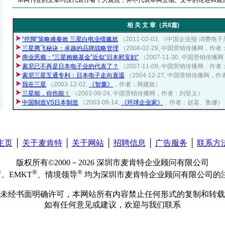
本网刊登的文章均仅代表作者个人观点，并不代表本网立场。文中的论述和观
相 关 文 章（共8篇)
“挖脚”策略难奏效 三星白电业绩尴尬
（2011-02-03, 《中国企业报·消
三星腾飞秘诀：卓越的品牌战略管理
（2008-02-29, 中国营销传播网，作
商业恶瘤：“三星贿赂基金”近似“日本慰安妇”
（2007-11-30, 中国营销传
索尼已不再是日本电子业的代表了？
（2007-11-09, 中国营销传播网，作
索尼三星互通专利：日本电子走向衰退
（2004-12-27, 中国营销传播网，
我在三星
（2003-12-02,
《智囊》
，作者：韩建政）
三星能，你也能！
（2003-09-24, 中国营销传播网，作者：刘登义）
中国制造VS日本制造
（2003-08-14,
《环球企业家》
，作者：赵嘉、鲁娜）
主页
│
关于麦肯特
│
关于网站
│
招聘信息
│
广告服务
│
联系方
版权所有©2000－2026 深圳市麦肯特企业顾问有限公司
®
®
®
、EMKT
、情境领导
均为深圳市麦肯特企业顾问有限公司的
未经书面明确许可，本网站所有内容禁止任何形式的复制和转载
如有任何意见或建议，欢迎与我们联系