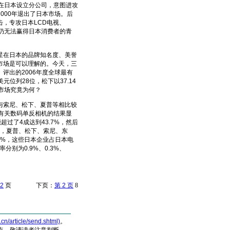
在日本设立分公司，意图进攻
000年退出了日本市场。后
，专攻日本LCD电视、
仍无法赢得日本消费者的青
星在日本的品牌知名度、美誉
市场是可以理解的。今天，三
评出的2006年度全球最有
元位列28位，松下以37.14
市场究竟为何？
索尼、松下、夏普等相比较
人有关数码单反相机的结果显
过了4成达到43.7%，然后
h统计，夏普、松下、索尼、东
5.1%，这些日本企业占日本电
别为0.9%、0.3%、
2
页 下页：
第 2 页
8
article/send.shtml)
。