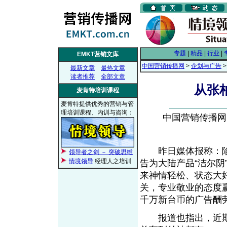
专题
|
精品
|
行业
|
EMKT营销文库
中国营销传播网
>
企划与广告
最新文章
最热文章
读者推荐
全部文章
从张
麦肯特培训课程
麦肯特提供优秀的营销与管
理培训课程、内训与咨询：
中国营销传播网， 
昨日媒体报称：陷 
领导者之剑 － 突破思维
情境领导
经理人之培训
告为大陆产品“洁尔
来神情轻松、状态大
关，专业敬业的态度
千万新台币的广告酬
报道也指出，近期还