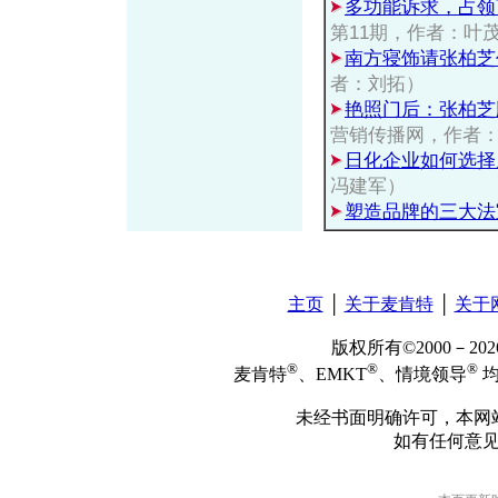
多功能诉求，占领
第11期，作者：叶
南方寝饰请张柏芝
者：刘拓）
艳照门后：张柏芝
营销传播网，作者
日化企业如何选择
冯建军）
塑造品牌的三大法
主页
│
关于麦肯特
│
关于
版权所有©2000－2
®
®
®
麦肯特
、EMKT
、情境领导
均
未经书面明确许可，本网
如有任何意