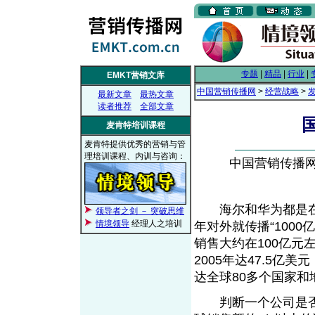
专题
|
精品
|
行业
|
EMKT营销文库
中国营销传播网
>
经营战略
>
最新文章
最热文章
读者推荐
全部文章
麦肯特培训课程
麦肯特提供优秀的营销与管
理培训课程、内训与咨询：
中国营销传播网， 
海尔和华为都是在国
领导者之剑 － 突破思维
情境领导
经理人之培训
年对外就传播“1000
销售大约在100亿元
2005年达47.5亿
达全球80多个国家和
判断一个公司是否