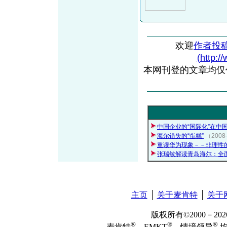
欢迎
作者投
(http:/
本网刊登的文章均仅
中国企业的“国际化”在中
海尔错失的“蛋糕”
（200
重读华为现象－－非理性
张瑞敏解读青岛海尔：全
主页
│
关于麦肯特
│
关于
版权所有©2000－2
®
®
®
麦肯特
、EMKT
、情境领导
均