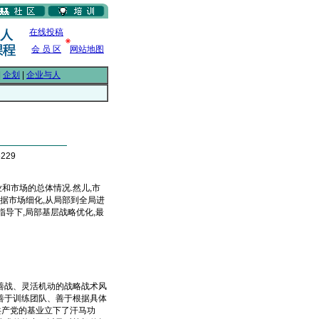
在线投稿
会 员 区
网站地图
|
企划
|
企业与人
229
和市场的总体情况.然儿,市
据市场细化,从局部到全局进
指导下,局部基层战略优化,最
战、灵活机动的战略战术风
善于训练团队、善于根据具体
共产党的基业立下了汗马功