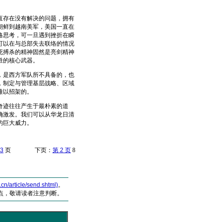
存在没有解决的问题，拥有
朝鲜到越南美军，美国一直在
略思考，可一旦遇到挫折在瞬
可以在与总部失去联络的情况
死搏杀的精神固然是亮剑精神
胜的核心武器。
是西方军队所不具备的，也
，制定与管理基层战略、区域
难以招架的。
奇迹往往产生于最朴素的道
确激发。我们可以从华龙日清
的巨大威力。
3
页 下页：
第 2 页
8
article/send.shtml)
。
点，敬请读者注意判断。