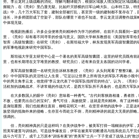
劳。李云龙对上级战略的消化、理解与翻译能力，根据区域敌人情况制定区域战略
握能力，在《亮剑》里凸显无疑。比如歼灭骄横的日军山崎大队、山本特工队，特
战）中，几十万大军乱了套，建制全部被打乱，甚至营一级的建制都不复存在了，
连长，许多师团部成了空架子，部队在哪里？谁也不知道。李云龙灵活调整作战策
中体现无疑。
电视剧热播后，许多企业便将亮剑精神作为学习的榜样。在前不久我看到一篇报
里，《亮剑》却有着不同寻常的价值与意义。国防大学林东教授在《美国智库常给
智库（高级智囊团）在研究《亮剑》，在斯坦福大学，林东发现美军高级智囊团的
的军事电视剧来研究中国军队。
斯坦福大学亚太研究中心是一个著名的美军高级智囊团，这里的研究员既有前政
里，也有长期埋在文字堆里的教授、研究员们，还有来自亚太各国的访问学者。
美军高级智囊团一名研究员告诉林东教授，《亮剑》从头到尾看了整整3遍。从
剑》中中国军队的灵活性让人生畏，“它足以让世界上所有强大的军队不再敢小视中
中的男主角李云龙，他觉得“李云龙代表了中国军队指挥官的特点”。认为，《亮剑
活机智的战略战术、不讲常规的作战方式，是西方军队所不具备的，也是西方军队
在大多数国人的眼中《亮剑》意味着一种勇气。“古代剑客狭路相逢，勇者胜，
不敌，也要亮出自己的宝剑”。勇气可佳，虽败犹荣，这就是亮剑精神。有了这种精
是身陷重围，我们也能勇往直前，柳暗花明又一村。在坚苦卓绝的战争中，正是这
族坚强的抵御外来的侵略，生存至今而屹立不倒，亮剑精神讲的就是大无畏的胆略
强调的。
但，亮剑精神真的只是这样吗？在美伊战争中，被美军打得一塌糊涂的伊军，其
照美军建置与训练的。可是战争爆发后，伊军在被美军切断通讯与指系统后几乎完
战斗力可言了。成千上万原本“训练有素”的“类美军”士兵一下子变成了战场上的“散