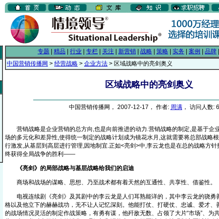
专题
|
精品
|
行业
|
专栏
|
关注
|
新营销
|
战略
|
策略
|
实务
|
案例
|
品牌
中国营销传播网
>
经营战略
>
企业方法
> 区域战略中的亮剑奥义
区域战略中的亮剑奥义
中国营销传播网， 2007-12-17， 作者:
周满
， 访问人数: 6
营销战略是企业营销的总方向,也是向前推进的动力.营销战略的制定,是基于企业
场的多元化和差异性,使得统一制定的战略计划成为镜花水月,这就需要将总部战略根
行激发,从基层到高层进行管理,因地制宜.正如<亮剑>中,李云龙也是在总的战略方针
终获得全局战争的胜利——
《亮剑》的局部战略与基层战略给我们的启迪
商场和战场的谋略、思想、乃至战术都有着天然的互通性、共享性、借鉴性。
电视连续剧《亮剑》及其剧中的李云龙是人们耳熟能详的，其中李云龙的骁勇善
格以及他立下的赫赫战功，无不让人记忆深刻。他能打仗、打硬仗、忠诚、爱才、
的战场情况灵活的制定作战策略，有勇有谋，他歼敌无数、占领了大片“市场”、为