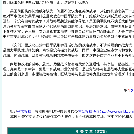
维训练出来的伊军却如此地不堪一击。这是为什么呢？
美国前国防部长鲍威尔认为，问题不仅仅出在美伊战争，从朝鲜到越南美军一直
绝对军事优势的美军为什么屡次败在中国军队的手下。鲍威尔在深刻反思后认为从
进行一个没有目标的战争！其战略思想没有能够落地！美国的军队绝不缺乏大的战
息万变的复杂局面面前缺乏小部队的局部战略意识、基层战略意识。而中国军队则
下化整为零，并且每一支力量都非常清楚地知道自己的目标与战略战术。无畏与誓
中的重要组成部分，但《亮剑》中凸显出的基层战略力量威力显然是战争中克敌制
《亮剑》里反映出的中国军队那种灵活机智的战略战术、不讲常规的作战方式，
是西方军队难以招架的。商场是没有硝烟的战场，同样，中国企业应该学习和发扬
战略、局部战略、以及灵活机智的战术手段等等，因为这也是西方企业所不具备和
商场和战场的谋略、思想、乃至战术都有着天然的互通性、共享性、借鉴性。
理，亮剑是一种精神，更是一种战略力量的管理，是业务战略与基层战略力量的正
企业的案例来进一步理解战略落地，区域战略与基层战略力量的激发和管理所带来
第
1
2
欢迎
作者投稿
，投稿即表明您已阅读并接受
本站投稿协议(http://www.emkt.com.cn/
本网刊登的文章均仅代表作者个人观点，并不代表本网立场。文中的论述和观
相 关 文 章（共3篇)