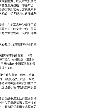
战术的能力，以及对战机的把
别是在淮海战役（即徐蚌会
团长找不到营长，营长找不到
略和战斗指挥能力在这场战争
道：在美军高级智囊团的眼
美军支招》的文章中称，美国
研究员通过观看《亮剑》这类
府要员，如前国防部部长佩
研究军事的角度看，《亮
国军队”。他很欣赏《亮剑》
》里反映出的中国军队那种灵
难以招架的。
哪怕对方是第一剑客，明知
神，纵然是敌众我寡，纵然
种亮剑精神指引着我们整个民
。这也是小说与电视剧中反复
实在战争爆发以前完全是按
全陷入了瘫痪状态，完全没有
沙”。原来同样是用美式军事思