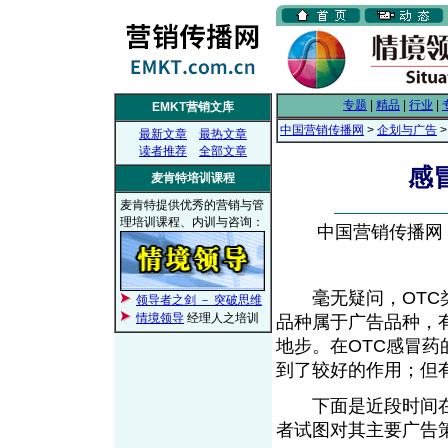
专题
|
精品
|
行业
|
EMKT营销文库
中国营销传播网
>
企划与广告
最新文章
最热文章
读者推荐
全部文章
感
麦肯特培训课程
麦肯特提供优秀的营销与管
理培训课程、内训与咨询：
中国营销传播网， 2
毫无疑问，OTC类
领导者之剑 － 突破思维
情境领导
经理人之培训
品种属于广告品种，
地步。在OTC感冒
到了较好的作用；但
下面是近段时间在
者试图对其主要广告