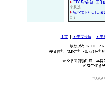
OTC终端推广工作
李从选）
新环境下的OTC保
划）
主页
│
关于麦肯特
│
关于
版权所有©2000－2
®
®
®
麦肯特
、EMKT
、情境领导
均
未经书面明确许可，本网
如有任何意
本页更新时间: