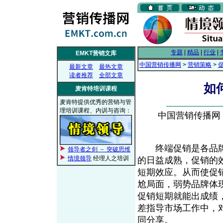
专题
|
精品
|
行业
|
EMKT营销文库
中国营销传播网
>
营销策略
>
最新文章
最热文章
读者推荐
全部文章
如
麦肯特培训课程
麦肯特提供优秀的营销与管
理培训课程、内训与咨询：
中国营销传播网， 2
终端促销是各品牌
领导者之剑 － 突破思维
情境领导
经理人之培训
的日益成熟，促销的
短期效应。从而使促
尬局面，弱势品牌体
促销短期就能出成绩
差指导市场工作中，
同分享。