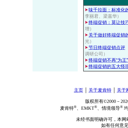
味千拉面：标准化的
李丽君、梁嘉华）
终端促销：莫让技
增）
关于做好终端促销
光）
节日终端促销点评
调研公司）
终端促销不再“为王”
终端促销的五大怪
主页
│
关于麦肯特
│
关于
版权所有©2000－2
®
®
®
麦肯特
、EMKT
、情境领导
均
未经书面明确许可，本网
如有任何意