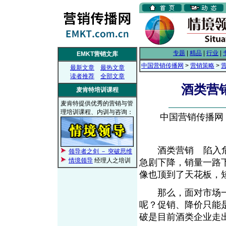
专题
|
精品
|
行业
|
EMKT营销文库
中国营销传播网
>
营销策略
>
最新文章
最热文章
读者推荐
全部文章
酒类营
麦肯特培训课程
麦肯特提供优秀的营销与管
理培训课程、内训与咨询：
中国营销传播网， 2
酒类营销
陷入
领导者之剑 － 突破思维
From EMKT.com.cn
情境领导
经理人之培训
急剧下降，销量一路
像也顶到了天花板，
那么，面对市场一
呢？促销、降价只能
破是目前酒类企业走