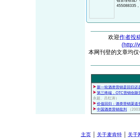
锐管理在线》
455088335，
欢迎
作者投
(http:/
本网刊登的文章均仅
新一轮酒类营销是回归还
第三终端，OTC营销创新
永超、吕红涛）
价值回归：酒类营销渠道
中国酒类营销批判
（200
主页
│
关于麦肯特
│
关于