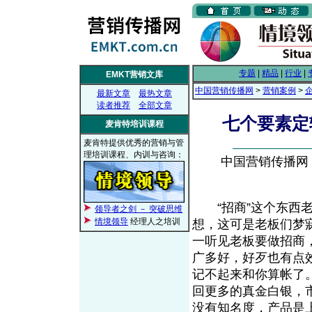
专题
|
精品
|
行业
|
EMKT营销文库
中国营销传播网
>
营销案例
>
最新文章
最热文章
读者推荐
全部文章
七个要素定
麦肯特培训课程
麦肯特提供优秀的营销与管
理培训课程、内训与咨询：
中国营销传播网， 2
“招商”这个东西老
领导者之剑 － 突破思维
情境领导
经理人之培训
想，这可是老板们梦
一听见老板要做招商
广多好，好歹也有点
记不起来和你算帐了
回更多的真金白银，
没有知名度，产品是