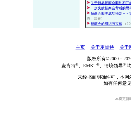
关于新品招商会顺利召开
一次失败招商会背后的思
招商会四步成功秘笈－－
杰、曹鉴）
招商会的组织与实施
（2
主页
│
关于麦肯特
│
关于
版权所有©2000－2
®
®
®
麦肯特
、EMKT
、情境领导
均
未经书面明确许可，本网
如有任何意
本页更新时间: