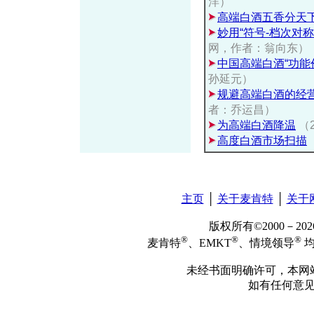
洋）
高端白酒五香分天
妙用“符号-档次对
网，作者：翁向东）
中国高端白酒“功能
孙延元）
规避高端白酒的经
者：乔运昌）
为高端白酒降温
（
高度白酒市场扫描
主页
│
关于麦肯特
│
关于
版权所有©2000－2
®
®
®
麦肯特
、EMKT
、情境领导
均
未经书面明确许可，本网
如有任何意