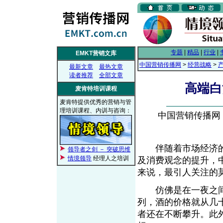
专题
|
精品
|
行业
|
EMKT营销文库
中国营销传播网
>
经营战略
>
最新文章
最热文章
读者推荐
全部文章
高端白
麦肯特培训课程
麦肯特提供优秀的营销与管
理培训课程、内训与咨询：
中国营销传播网， 2
伴随着市场经济的
领导者之剑 － 突破思维
情境领导
经理人之培训
及消费观念的提升，
来说，最引人关注的
仿佛是在一夜之间
列，酒的价格就从几
者还在不断攀升。此