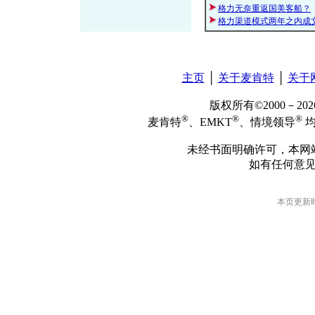
格力无奈重返国美客船？
格力渠道模式两年之内成
主页
│
关于麦肯特
│
关于
版权所有©2000－2
®
®
®
麦肯特
、EMKT
、情境领导
均
未经书面明确许可，本网
如有任何意
本页更新时间: