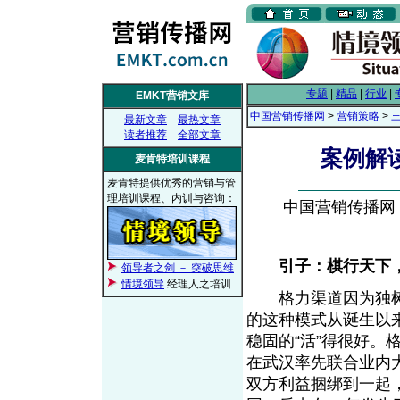
专题
|
精品
|
行业
|
EMKT营销文库
中国营销传播网
>
营销策略
>
最新文章
最热文章
读者推荐
全部文章
案例解
麦肯特培训课程
麦肯特提供优秀的营销与管
理培训课程、内训与咨询：
中国营销传播网， 2
引子：棋行天下
领导者之剑 － 突破思维
情境领导
经理人之培训
格力渠道因为独树
的这种模式从诞生以
稳固的“活”得很好
在武汉率先联合业内
双方利益捆绑到一起