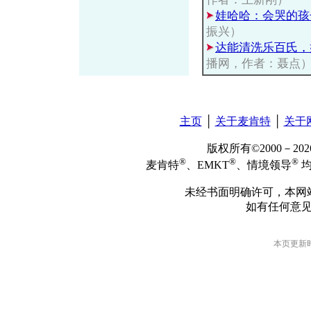
娃哈哈：会哭的孩
振兴）
达能清洗乐百氏，
播网，作者：聂点
主页
│
关于麦肯特
│
关于
版权所有©2000－2
®
®
®
麦肯特
、EMKT
、情境领导
均
未经书面明确许可，本网
如有任何意
本页更新时间: