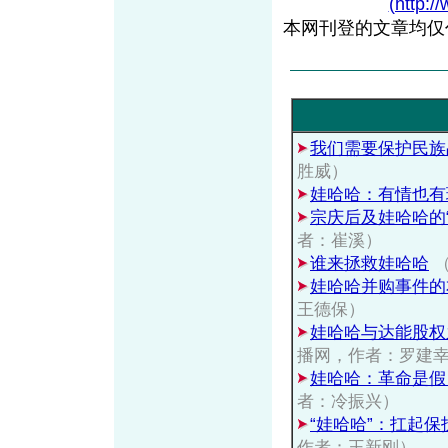
(http:/
本网刊登的文章均仅
我们需要保护民族
胜威）
娃哈哈：有情也有
宗庆后及娃哈哈的
者：崔溪）
谁来拯救娃哈哈
（
娃哈哈并购事件的
王德保）
娃哈哈与达能股权
播网，作者：罗建
娃哈哈：革命是假
者：冷振兴）
“娃哈哈”：扛起
作者：王新刚）