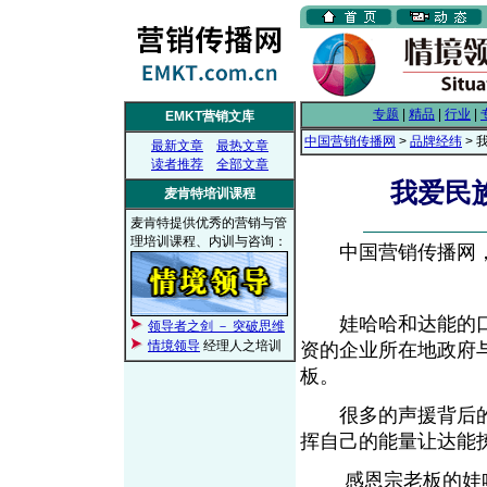
专题
|
精品
|
行业
|
EMKT营销文库
中国营销传播网
>
品牌经纬
> 
最新文章
最热文章
读者推荐
全部文章
我爱民
麦肯特培训课程
麦肯特提供优秀的营销与管
理培训课程、内训与咨询：
中国营销传播网， 2
娃哈哈和达能的口
领导者之剑 － 突破思维
情境领导
经理人之培训
资的企业所在地政府
板。
很多的声援背后的潜
挥自己的能量让达能
感恩宗老板的娃哈