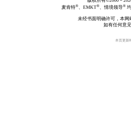
版权所有©2000－2
®
®
®
麦肯特
、EMKT
、情境领导
均
未经书面明确许可，本网
如有任何意
本页更新时间: