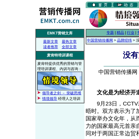
专题
|
精品
|
行业
|
EMKT营销文库
中国营销传播网
>
品牌经纬
> 
最新文章
最热文章
读者推荐
全部文章
没有
麦肯特培训课程
麦肯特提供优秀的营销与管
理培训课程、内训与咨询：
中国营销传播网， 2
文化是为经济开
领导者之剑 － 突破思维
情境领导
经理人之培训
9月23日，CCT
晤时。双方表示为了
国家举办文化年，从
力的国家最高元首亲
同对于两国正常边贸