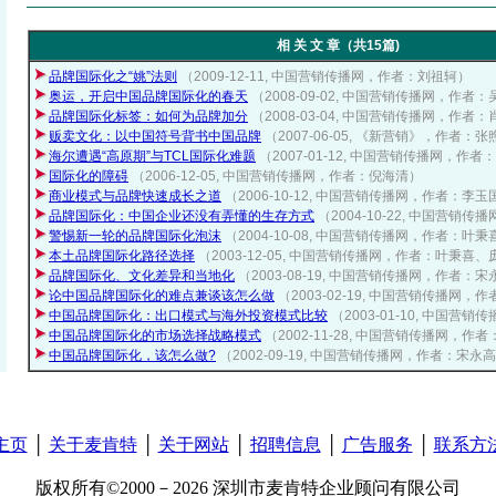
相 关 文 章（共15篇)
品牌国际化之“姚”法则
（2009-12-11, 中国营销传播网，作者：刘祖轲）
奥运，开启中国品牌国际化的春天
（2008-09-02, 中国营销传播网，作者
品牌国际化标签：如何为品牌加分
（2008-03-04, 中国营销传播网，作者
贩卖文化：以中国符号背书中国品牌
（2007-06-05, 《新营销》，作者：张
海尔遭遇“高原期”与TCL国际化难题
（2007-01-12, 中国营销传播网，作
国际化的障碍
（2006-12-05, 中国营销传播网，作者：倪海清）
商业模式与品牌快速成长之道
（2006-10-12, 中国营销传播网，作者：李玉
品牌国际化：中国企业还没有弄懂的生存方式
（2004-10-22, 中国营销
警惕新一轮的品牌国际化泡沫
（2004-10-08, 中国营销传播网，作者：叶
本土品牌国际化路径选择
（2003-12-05, 中国营销传播网，作者：叶秉喜
品牌国际化、文化差异和当地化
（2003-08-19, 中国营销传播网，作者：
论中国品牌国际化的难点兼谈该怎么做
（2003-02-19, 中国营销传播网，
中国品牌国际化：出口模式与海外投资模式比较
（2003-01-10, 中国
中国品牌国际化的市场选择战略模式
（2002-11-28, 中国营销传播网，作
中国品牌国际化，该怎么做?
（2002-09-19, 中国营销传播网，作者：宋永
主页
│
关于麦肯特
│
关于网站
│
招聘信息
│
广告服务
│
联系方
版权所有©2000－2026 深圳市麦肯特企业顾问有限公司