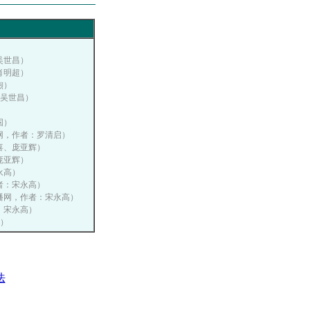
：吴世昌）
：肖明超）
煦）
者：吴世昌）
国）
传播网，作者：罗清启）
秉喜、庞亚辉）
、庞亚辉）
宋永高）
作者：宋永高）
营销传播网，作者：宋永高）
者：宋永高）
高）
法