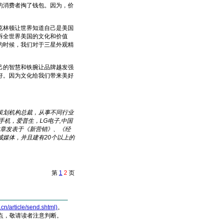
的消费者掏了钱包。因为，价
林顿让世界知道自己是美国
诉全世界美国的文化和价值
的时候，我们对于三星外观精
的智慧和铁腕让品牌越发强
好。因为文化给我们带来美好
策划机构总裁，从事不同行业
手机，爱普生，LG电子,中国
文章发表于《新营销》、《经
媒体，并且建有20个以上的
第
1
2
页
article/send.shtml)
。
点，敬请读者注意判断。