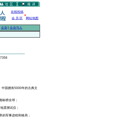
在线投稿
会 员 区
网站地图
|
企划
|
企业与人
7356
国拥有5000年的古典文
都标榜全球；
地震测试仪；
的军事进程和格局；