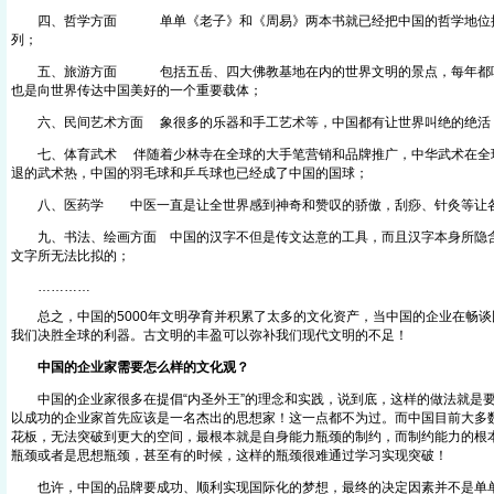
四、哲学方面 单单《老子》和《周易》两本书就已经把中国的哲学地位推
列；
五、旅游方面 包括五岳、四大佛教基地在内的世界文明的景点，每年都吸
也是向世界传达中国美好的一个重要载体；
六、民间艺术方面 象很多的乐器和手工艺术等，中国都有让世界叫绝的绝活
七、体育武术 伴随着少林寺在全球的大手笔营销和品牌推广，中华武术在全
退的武术热，中国的羽毛球和乒乓球也已经成了中国的国球；
八、医药学 中医一直是让全世界感到神奇和赞叹的骄傲，刮痧、针灸等让各
九、书法、绘画方面 中国的汉字不但是传文达意的工具，而且汉字本身所隐含
文字所无法比拟的；
…………
总之，中国的5000年文明孕育并积累了太多的文化资产，当中国的企业在畅谈
我们决胜全球的利器。古文明的丰盈可以弥补我们现代文明的不足！
中国的企业家需要怎么样的文化观？
中国的企业家很多在提倡“内圣外王”的理念和实践，说到底，这样的做法就是要
以成功的企业家首先应该是一名杰出的思想家！这一点都不为过。而中国目前大多
花板，无法突破到更大的空间，最根本就是自身能力瓶颈的制约，而制约能力的根
瓶颈或者是思想瓶颈，甚至有的时候，这样的瓶颈很难通过学习实现突破！
也许，中国的品牌要成功、顺利实现国际化的梦想，最终的决定因素并不是单单