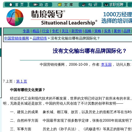
专题
|
精品
|
行业
|
专栏
|
关注
|
新营销
|
战略
|
策略
|
实务
|
案例
|
品牌
中国营销传播网
>
品牌经纬
> 没有文化输出哪有品牌国际化？
没有文化输出哪有品牌国际化？
中国营销传播网， 2006-10-09， 作者:
李玉国
， 访问人数: 
7
上页：
第 1 页
中国有哪些文化资源？
经过近代工业和现代技术的不断发展，世界的文明已经达到了前所未有的丰富。中
明，无路是长城还是故宫，中国的劳动人民创造了不计其数的创举和发明——
一、建筑上的成果 象长城、都江堰、故宫，以及历史上的造船艺术等在当时
二、自然科学方面 中国最早发现了很多数学定律，张衡在2000年前就发明了
三、军事方面 历史上的《孙子兵法》、《武穆遗书》等真正的影响了世界