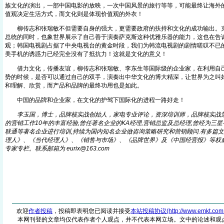
族文化的演出，一部中国电影的放映，一次中国风景的旅行等等，可能最终让海外
值观决定生活方式，而文化则是体现价值观的外衣！
柳传志和张瑞敏不但需要自身的强大，更需要政府的扶持和文化的成功输出。克
总统的同时，也象世界展示了自己善于演奏萨克斯这种优雅乐器的能力，这也在告
观；韩国电视剧占据了中央电视台的黄金时段，我们为韩流电视剧的剧情嗟叹不已
美手机的诱惑力已经完全没有了抵抗力！这就是文化的意义！
借力文化，传播友谊，柳传志和张瑞敏、李东生等国际级的企业家，在利用自己
势的时候，是否可以通过自己的双手，演奏出中华文化的博大精深，让世界为之叫
和理解、欣赏，而产品和品牌的最终功用也是如此。
中国的品牌和企业家，在文化的护驾下国际化的进程一路好走！
李玉国，博士，品牌核实战创始人，家电专业评论，资深培训师，品牌核实战
的营销工作10年的丰富经验,曾任著名企业的KA经理,营销总监及总经理,曾经为三星
联通等著名企业进行培训,持续为国内知名企业做咨询策略研究和营销顾问.有多篇
理人》、《当代经理人》、《销售与市场》、《品牌世界》及《中国经营报》等权威
专家专栏。联系邮箱为 eurix@16
3
.com
欢迎
作者投稿
，投稿即表明您已阅读并接受
本站投稿协议(http://www.emkt.com.cn/
本网刊登的文章均仅代表作者个人观点，并不代表本网立场。文中的论述和观