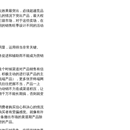
效果最突出，必须超越竞品
乱的情况下突出产品，最大程
三级市场，对于这些卖场，在
同的销售旺季设计不同的活动
明显，运用得当非常关键。
促进和辅助而不能成为营销
个时候渠道对产品销售有信
，积极主动的进行该产品的主
低端产品），更多张开终端网
机往往把握不当，产品一上
为动销不力造成渠道积压，让
销千万不能长期搞，否则就变
费者购买信心和决心的情况
购买者有受骗感觉。就像有许
准备撤出市场的衰退期产品除
密的产品。