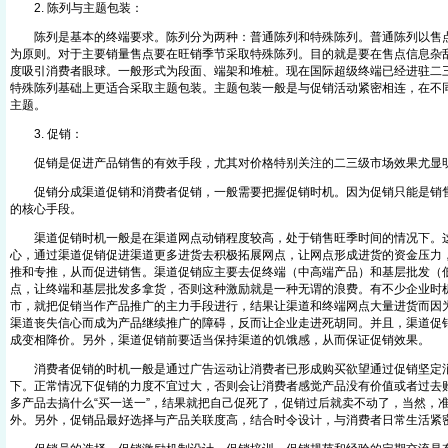
2. 陈列与主题包装：
陈列是基本的终端要求。陈列分为两种：普通陈列和特殊陈列。普通陈列以售点
为原则。对于主要销量售点要在旺销季节采取特殊陈列。目的就是要在售点信息杂
度吸引消费者眼球。一般形式为段面、端架和堆桩。现在国际超级终端已经进驻二
特殊陈列基础上更适合采取主题包装。主题包装一般是与促销活动紧密相连，在不
主题。
3. 促销：
促销是促进产品销售的有效手段，尤其对价格特别关注的二三级市场效果尤显
促销分成渠道促销和消费者促销，一般需要把握促销时机。因为促销只能是销售
的核心手段。
渠道促销时机一般是在渠道网点动销程度较高，处于销售旺季时间的情况下。这
心，通过渠道促销促进渠道更多进货去积极拓展网点，让网点形成进货的资金压力
推和专推，从而促进销售。渠道促销应主要去促终端（中高端产品）和基层批发（
点，让终端和基层批发多拿货，否则这种激励就是一种无谓的浪费。有不少企业时
市，就把促销当作产品推广的主力手段进行，结果让渠道和终端网点大量进货而因
渠道丧失信心而成为产品继续推广的障碍，反而让企业走进死胡同。并且，渠道促
成变相降价。另外，渠道促销前要适当保持渠道的饥饿感，从而保证促销效果。
消费者促销的时机一般是通过广告运动让消费者已形成购买欲望通过促销坚定消
下。正常情况下促销的力度不宜过大，否则会让消费者感觉产品没有价值或者过去
多产品去搞什么“买一送一”，结果就把自己促死了，促销过后就卖不动了，当然，
外。另外，促销品最好选择与产品关联度高，结合时令设计，与消费者日常生活紧