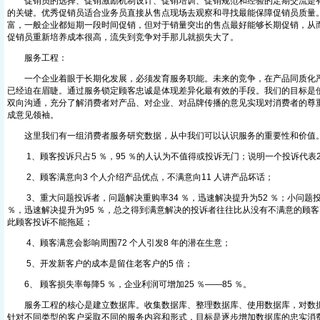
促销员的选择、促销激励机制设计、促销培训、促销规范和经验的定期交流是有
的关键。优秀促销员适合业务员直接从售点现场去观察和寻找最能保障促销员质量
富，一般企业都短期一段时间促销，但对于销量突出的售点最好能够长期促销，从
促销员重新培养成本很高，流失到竞争对手那儿就损失大了。
服务工程：
一个企业着眼于长期化发展，必须发育服务职能。未来的竞争，在产品同质化严
已经迫在眉睫。通过服务锁定顾客忠诚是体现差异化最有效的手段。我们的目标是
双向沟通，充分了解消费者对产品、对企业、对品牌传播的意见实现对消费者的尊
成意见领袖。
这里我们有一组消费者服务研究数据，从中我们可以认识服务的重要性和价值
1、顾客投诉只占5 ％，95 ％的人认为不值得或投诉无门；说明一个投诉代表
2、顾客满意向3 个人介绍产品优点，不满意向11 人讲产品坏话；
3、重大问题投诉者，问题解决重购率34 ％，迅速解决提升为52 ％；小问题投
％，迅速解决提升为95 ％，总之得到满意解决的投诉者往往比从没有不满意的顾
此顾客投诉不能拖延；
4、顾客满意会影响周围72 个人引发8 年的潜在生意；
5、开发新客户的成本是留住老客户的5 倍；
6、 顾客损失率每降5 ％，企业利润可增加25 ％——85 ％。
服务工程的核心是建立数据库。收集数据库、整理数据库、使用数据库，对数据
针对不同类型的客户采取不同的服务内容和形式，目标是逐步增加数据库的忠实消