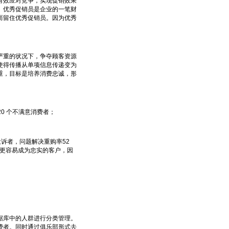
效应对竞争，实现促销效果
。优秀促销员是企业的一笔财
而留住优秀促销员。因为优秀
重的状况下，争夺顾客资源
使得传播从单项信息传递变为
重，目标是培养消费忠诚，形
。
20 个不满意消费者；
诉者，问题解决重购率52
客更容易成为忠实的客户，因
库中的人群进行分类管理。
费者。同时通过俱乐部形式去