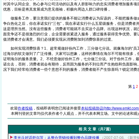
对其中认同企业、热心参与公司活动的以及有人群影响力的忠实消费者增加服务项
优惠，目标是将其发展成为意见领袖，积极向周边人群口碑传播 。
做服务工作，要注意我们提供的服务不能让消费者认为应该的，不能把服务做成
争白热化之后，你在承诺实行“三包”，我在承诺实行什么五星级服务，但是消费者
这是理所当然。没有这些服务，消费者可能就不去买这个品牌。出现这种状况，就
面竞争还不是很激烈的行业，企业需要抓紧进入服务，通过服务获得竞争优势。要
值消费者才会满意。我们必须要实现从消费附加到消费惊喜的过渡。
如何实现消费惊喜？1、超常规做好份内工作，三分做七分说。就像海尔的“员工
过海尔的软文做到了广泛传播。大家可以想象，这样的事情在海尔不可能有很多，
证明海尔的服务质量。2、不经意做好份外工作，七分做三分说。对于份外工作，
诺出去，否则，消费者就会有期待，反而因为服务的不到位而产生抱怨和负面影响
况下我们经常给消费者一些个意想不到的服务，消费者能不产生惊喜吗？锁定消费
第
1
2
欢迎
作者投稿
，投稿即表明您已阅读并接受
本站投稿协议(http://www.emkt.com.cn/
本网刊登的文章均仅代表作者个人观点，并不代表本网立场。文中的论述和观
相 关 文 章（共7篇)
李光斗对话舒尔茨：从整合营销传播到整合品牌传播
（2007-07-06, 