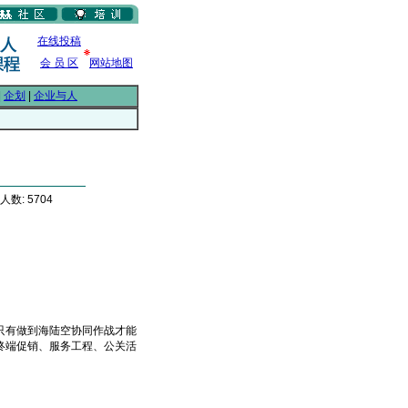
在线投稿
会 员 区
网站地图
|
企划
|
企业与人
人数: 5704
有做到海陆空协同作战才能
终端促销、服务工程、公关活