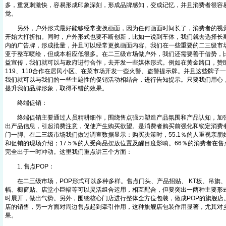
多，重复刺激快，容易形成印象深刻，形成品牌感知，变成记忆，并且消费者很容
觉。
另外，户外形式最好能够经常变换画面，因为任何画面时间长了，消费者的视觉
开始大打折扣。同时，户外形式也要不断创新，比如一说到车体，我们就去选择长
内的广告牌，形成批量，并且可以经常更换画面内容。我们在一些重要的二三级市
亚于整车喷绘，但成本相应低很多。在二三级市场做户外，我们还需要善于借势，
益宣传，我们就可以与政府进行合作，去开发一些媒体形式。例如在黄金路口，赞
119、110合作在居民小区、在菜市场开发一些火警、盗警提示牌。并且这些牌子
我们就可以与我们的一些主题性的促销活动相结合，进行告知提示。只要我们用心
提升我们品牌形象，取得不错的效果。
终端促销：
终端促销主要通过人员精耕细作，围绕售点强力塑造产品氛围和产品认知，加强
出产品信息，引起消费注意，促使产生购买欲望。是消费者购买前强化和锁定消费
门一脚。在二三级市场我们做过调查数据显示：购买决策时，55.1％的人重视亲朋
和促销的现场介绍；17.5％的人受商品摆放位置及醒目度影响。66％的消费者在售
完全出于一时冲动。这里我们重点讲三个方面：
1. 售点POP：
在二三级市场，POP形式可以多种多样。售点门头、产品招贴、 KT板、吊旗
幅、橱窗贴、店堂小巨幅等可以灵活组合运用，相互配合，但要突出一两种主要形
时展开，做出气势。另外，围绕核心门店进行整体全方位包装，做成POP的旗舰店
店的销售，另一方面对周边售点起到牵引作用，这种旗舰店包装作用显著，尤其对
果。