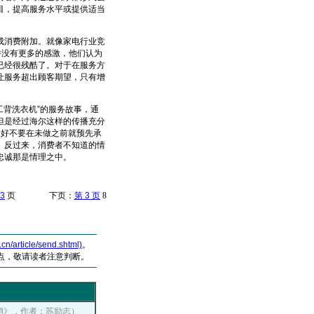
目，提高服务水平或提供适当
消费附加。就像家电行业竞
并没有更多的感激，他们认为
已经很残酷了。对于在服务方
让服务超出顾客期望，只有增
背洗衣机”的服务故事，通
但是经过海尔这样的传播充分
最好不要在未做之前就预先承
。反过来，消费者不知道的情
忠诚那是情理之中。
3
页 下页：
第 3 页
8
article/send.shtml)
。
点，敬请读者注意判断。
《新营销》，作者：苏励志）