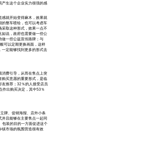
易产生这个企业实力很强的感
感就开始变得麻木，效果就
期的整车喷绘，也可以考虑车
场采取这种形式，效果一点不
比如说，政府也需要做一些公
助做一些公益宣传路牌；与
一般可以定期更换画面，这样
，一定能够找到更多的形式去
消费引导，从而在售点上突
者购买意愿的重要形式，是临
好友推荐；32％的人接受店员
点作出购买决定，其中53％
、立牌、促销海报、店外小条
式并且能够在主要售点一起同
。包装的目的一方面促进这个
乡镇市场的氛围营造很有效