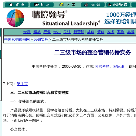
专题
|
精品
|
行业
|
专栏
|
关注
|
新营销
|
战略
|
策略
|
实务
|
案例
|
品牌
中国营销传播网
>
营销实务
> 二三级市场的整合营销传播实务
二三级市场的整合营销传播实务
中国营销传播网， 2006-08-30， 作者:
和君营销
、
程绍珊
， 访问
7
上页：
第 1 页
三、二三级市场传播组合和节奏把握
一） 传播组合的形式：
产品要形成规模销量，要学会组合传播。尤其在二三级市场，特别需要。传播只
打开消费者的心智。传播组合形式我们把它分为五个方面：公众媒体、户外广告、
动。下面我们逐一阐述：
公众媒体：