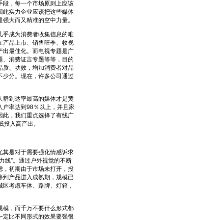
段，每一个市场原则上应该
因此实力企业应该把这些媒体
是强大而又精准的空中力量。
乎成为消费者收集信息的唯
在产品上市、销售旺季、收视
产出最佳化。而电视专题是广
题、消费证言专题等等，目的
品质、功效，增加消费者对品
不少分。现在，许多公司通过
群到达率最高的媒体才是黄
户率达到98％以上，并且家
因此，我们重点选择了有线广
低投入高产出。
其是对于需要强化情感诉求
力线”。通过户外视觉的不断
虑，初期由于市场未打开，投
等到产品进入成熟期，规模已
城区考虑车体、路牌、灯箱，
模，而千万不要什么形式都
一定比不同形式的效果要强很