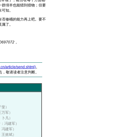
的带领了，能否在每个方面都
一群绵羊也能猎到猎物；但要
未可知。
否修桶的能力再上吧。要不
莫属了。
97072，
article/send.shtml)
。
点，敬请读者注意判断。
）
：于斐）
：王万军）
平、卜凡）
作者：冯建军）
者：冯建军）
者：王效斌）