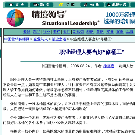
专题
|
精品
|
行业
|
专栏
|
关注
|
新营销
|
战略
|
策略
|
实务
|
案例
|
品牌
中国营销传播网
>
企业与人
>
治业之道
> 职业经理人要当好“修桶工”
职业经理人要当好“修桶工”
中国营销传播网， 2006-08-24， 作者:
律德启
， 访问人数: 
职业经理人是一族特殊的打工群体，上有资产所有者家族，下有公司运营体系，
不说最后一点，如果是空降职业经理人，往往在资产所有者和运营体系面前就手足
理人谈工作如何如何难做，老板怎样怎样不好相处，但详细询问其具体的工作经历
经理人在做一些和工作主题不是太相关的事情。
众所周知，一只木桶盛水的多少，并不取决于桶壁上最高的那块木板，而恰恰
板。人们把这一规律总结成为“木桶定律”或“木桶理论”。
企业如同一个木桶，老板作为资产所有者，为职业经理人提供了发展自己能力的
门就好比木桶的各个木条；而职业经理人就好比提手。
根据这一核心内容，如果以盛水的质量作为衡量标准的话，“木桶定律”应该有