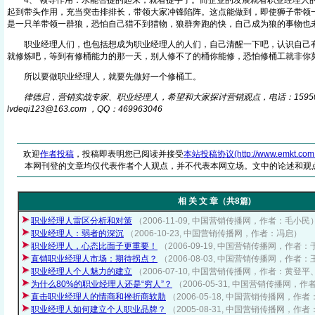
4、 领导作用：水能否提的起来，就看提手了。而企业的发展就看职业经理人
起到带头作用，充当突击排排长，带领大家冲锋陷阵。这点能做到，即使狮子带领
是一只羊带领一群狼，恐怕自己猎不到猎物，狼群奔跑的快，自己成为狼的事物也
职业经理人们，也包括想成为职业经理人的人们，自己清醒一下吧，认识自己有
就修炼吧，等到有修桶能力的那一天，别人修不了的桶你能修，恐怕修桶工就非你
所以要做职业经理人，就要先做好一个修桶工。
律德启，营销实战专家、职业经理人，希望和大家探讨营销观点，电话：159506
lvdeqi123@16
3
.com ，QQ：469963046
欢迎
作者投稿
，投稿即表明您已阅读并接受
本站投稿协议(http://www.emkt.com.cn/
本网刊登的文章均仅代表作者个人观点，并不代表本网立场。文中的论述和观
相 关 文 章（共8篇)
职业经理人雷区分析和对策
（2006-11-09, 中国营销传播网，作者：毛小民
职业经理人：弱者的深沉
（2006-10-23, 中国营销传播网，作者：冯启）
职业经理人，心态比面子更重要！
（2006-09-19, 中国营销传播网，作者
直销职业经理人市场：期待拐点？
（2006-08-03, 中国营销传播网，作者
职业经理人个人魅力的建立
（2006-07-10, 中国营销传播网，作者：黄登
为什么80%的职业经理人还是“穷人”？
（2006-05-31, 中国营销传播网，
直击职业经理人的情商和挫折商软肋
（2006-05-18, 中国营销传播网，作
职业经理人如何建立个人职业品牌？
（2005-08-31, 中国营销传播网，作