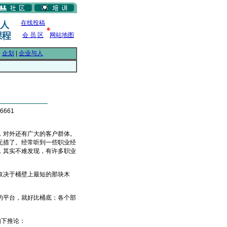
在线投稿
会 员 区
网站地图
|
企划
|
企业与人
6661
对外还有广大的客户群体。
无措了。经常听到一些职业经
，其实不难发现，有许多职业
取决于桶壁上最短的那块木
平台，就好比桶底；各个部
如下推论：