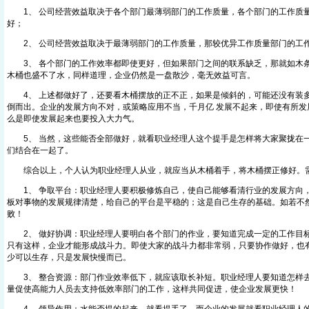
1、 公司经营效益取决于各个部门最薄弱部门的工作质量，各个部门的工作质
好；
2、 公司经营效益取决于最薄弱部门的工作质量，那较优异工作质量部门的工
3、 各个部门的工作效率都即使更好，但如果部门之间的联系缺乏，那就如木
木桶也盛不了水，同样道理，企业仍然是一盘散沙，毫无效益可言。
4、 上述都做好了，还要看木桶摆放的正不正，如果是倾斜的，可能还没有装
倒而出。企业的发展方向不对，或策略应用不当，千月亿 发展不起来，即使有所发
么是即使发展起来也要投入大力气。
5、 当然，这些能否全部做好，就看职业经理人这个提手是怎样将大家聚拢在
们结合在一起了。
综合以上，个人认为职业经理人从业，就应当从木桶着手，将木桶摆正修好。
1、 争取平台：职业经理人要积极修炼自己，使自己能够看清行业的发展方向
板对事物的发展规律清楚，给自己的平台是平稳的；这是自己生存的基础。如若不
败！
2、 做好协调：职业经理人要明白各个部门的作业，要知道完成一定的工作目
只有这样，企业才能形成战斗力。即使大家的战斗力都非常弱，只要协作做好，也
少可以生存，只是发展快慢而已。
3、 整合资源：部门作业效率低下，就应该取长补短。职业经理人要知道怎样
量促使高能力人员去支持低效率部门的工作，这样共同促进，使企业发展更快！