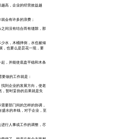
量越高，企业的经营效益越
作就会有许多的浪费；
条之间没有结合而有缝隙，那
多少水，木桶摔倒，水也被倾
展，也要么是昙花一现，要
一起，并能使底盘平稳和木条
需要做的工作就是：
，找到企业的发展方向，使老
然，暂时妥协的后果就是失
标需要部门间的怎样的协调，
有盛水的本钱，对于企业，至
去进行人事或工作的调整，尽