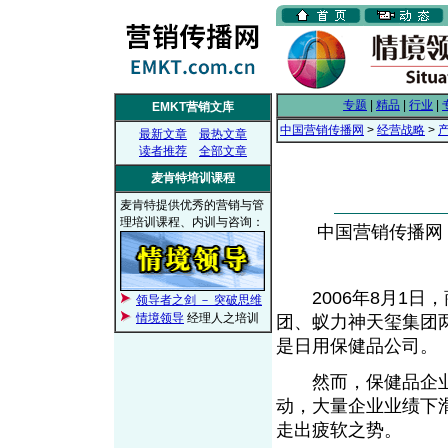
专题
|
精品
|
行业
|
EMKT营销文库
中国营销传播网
>
经营战略
>
最新文章
最热文章
读者推荐
全部文章
麦肯特培训课程
麦肯特提供优秀的营销与管
理培训课程、内训与咨询：
中国营销传播网， 2
2006年8月1日
领导者之剑 － 突破思维
情境领导
经理人之培训
团、蚁力神天玺集团
是日用保健品公司。
然而，保健品企业
动，大量企业业绩下
走出疲软之势。