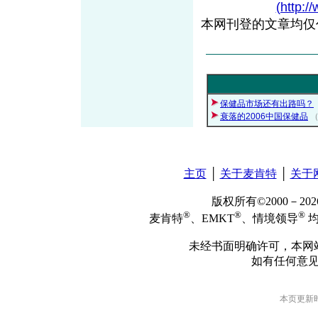
(http:/
本网刊登的文章均仅
保健品市场还有出路吗？
衰落的2006中国保健品
（
主页
│
关于麦肯特
│
关于
版权所有©2000－2
®
®
®
麦肯特
、EMKT
、情境领导
均
未经书面明确许可，本网
如有任何意
本页更新时间: