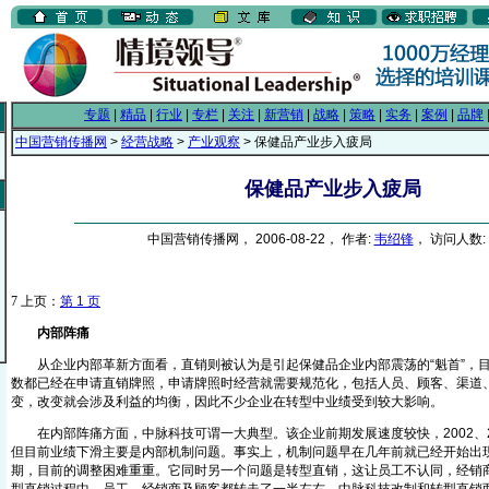
专题
|
精品
|
行业
|
专栏
|
关注
|
新营销
|
战略
|
策略
|
实务
|
案例
|
品牌
中国营销传播网
>
经营战略
>
产业观察
> 保健品产业步入疲局
保健品产业步入疲局
中国营销传播网， 2006-08-22， 作者:
韦绍锋
， 访问人数: 
7
上页：
第 1 页
内部阵痛
从企业内部革新方面看，直销则被认为是引起保健品企业内部震荡的“魁首”，目
数都已经在申请直销牌照，申请牌照时经营就需要规范化，包括人员、顾客、渠道
变，改变就会涉及利益的均衡，因此不少企业在转型中业绩受到较大影响。
在内部阵痛方面，中脉科技可谓一大典型。该企业前期发展速度较快，2002、20
但目前业绩下滑主要是内部机制问题。事实上，机制问题早在几年前就已经开始出
期，目前的调整困难重重。它同时另一个问题是转型直销，这让员工不认同，经销