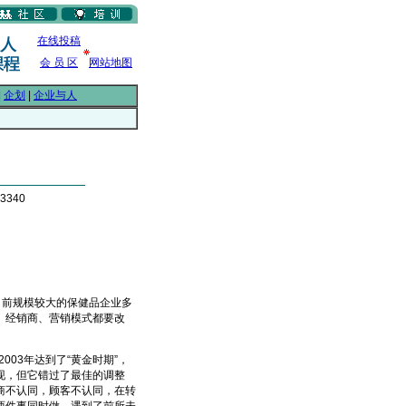
在线投稿
会 员 区
网站地图
|
企划
|
企业与人
3340
前规模较大的保健品企业多
、经销商、营销模式都要改
03年达到了“黄金时期”，
现，但它错过了最佳的调整
商不认同，顾客不认同，在转