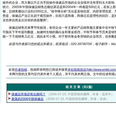
操作的企业，而大量以不正当手段操作保健品市场的企业业绩并没有受到太大影响
统计。2005年中国保健品销售总额估算还是和2004年一样都是500亿元，若加上
额，总销售额估计达到1000亿元。”徐华锋分析“无论是直销也罢、内部管理也罢
势是，保健品产业正在趋于规范操作，目前只是阵痛，阵痛过后是理性的回归，是
业也将自然走出目前的表面颓势”。
保健品销售历来季节性较强，有些企业一年主要的产品销售额主要集中在中秋节
可能在下半年提到翻盘，如健特生物的脑白金和黄金搭挡，中秋节和春节历来是销
能一下子就销售几亿元，因此未可小视。对于那些靠会务营销的企业而言，也有翻
欢迎与作者探讨您的观点和看法，联系电话：020-39740700，电子邮件： klez
欢迎
作者投稿
，投稿即表明您已阅读并接受
本站投稿协议(http://www.emkt.com.cn/
本网刊登的文章均仅代表作者个人观点，并不代表本网立场。文中的论述和观
相 关 文 章（共2篇)
保健品市场还有出路吗？
（2006-07-29, 中国营销传播网，作者：温承宇）
衰落的2006中国保健品
（2006-07-10, 中国营销传播网，作者：东侠）