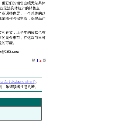
，但它们的销售业绩无法具体
那些无法具体统计的销售点
、产业调整也罢，一个总体的趋
规范操作占据主流，保健品产
和春节，上半年的疲软也有
售的黄金季节，在这双节里可
盘的可能。
@16
3
.com
第
1
2
页
article/send.shtml)
。
点，敬请读者注意判断。