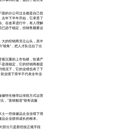
两件事同时做，遇到了前所未
面的分公司过去都是自己投
，去年下半年开始，它承受了
份。在改革进行中，有人理解
前已趋于稳定，但销售额要达
大的经销商另立山头，其中
“墙角”，把人才队伍拉了出
着沉重的上市包袱，恰遇产
不是很稳定，它的经销商都是
的情况下，它的业绩也有了下
目前业绩下滑半不代表全年业
健特生物等以传统方式运营
比，“直销魁首”很有说服
土一些保健品企业业绩下滑
健品企业获得成长的根本。
大部分只是那些按正规手段