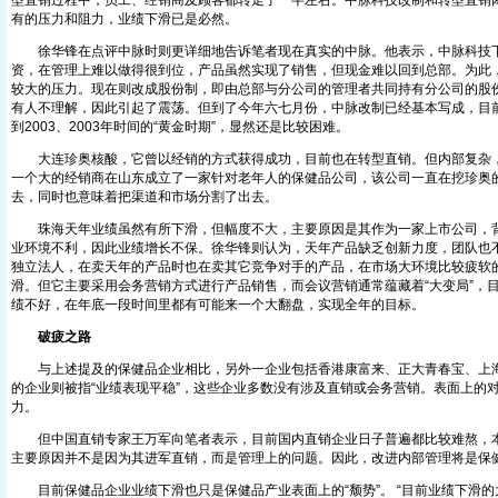
型直销过程中，员工、经销商及顾客都转走了一半左右。中脉科技改制和转型直销
有的压力和阻力，业绩下滑已是必然。
徐华锋在点评中脉时则更详细地告诉笔者现在真实的中脉。他表示，中脉科技下
资，在管理上难以做得很到位，产品虽然实现了销售，但现金难以回到总部。为此
较大的压力。现在则改成股份制，即由总部与分公司的管理者共同持有分公司的股
有人不理解，因此引起了震荡。但到了今年六七月份，中脉改制已经基本写成，目
到2003、2003年时间的“黄金时期”，显然还是比较困难。
大连珍奥核酸，它曾以经销的方式获得成功，目前也在转型直销。但内部复杂，
一个大的经销商在山东成立了一家针对老年人的保健品公司，该公司一直在挖珍奥的
去，同时也意味着把渠道和市场分割了出去。
珠海天年业绩虽然有所下滑，但幅度不大，主要原因是其作为一家上市公司，背
业环境不利，因此业绩增长不保。徐华锋则认为，天年产品缺乏创新力度，团队也
独立法人，在卖天年的产品时也在卖其它竞争对手的产品，在市场大环境比较疲软
滑。但它主要采用会务营销方式进行产品销售，而会议营销通常蕴藏着“大变局”，
绩不好，在年底一段时间里都有可能来一个大翻盘，实现全年的目标。
破疲之路
与上述提及的保健品企业相比，另外一企业包括香港康富来、正大青春宝、上海
的企业则被指“业绩表现平稳”，这些企业多数没有涉及直销或会务营销。表面上的对
力。
但中国直销专家王万军向笔者表示，目前国内直销企业日子普遍都比较难熬，本
主要原因并不是因为其进军直销，而是管理上的问题。因此，改进内部管理将是保
目前保健品企业业绩下滑也只是保健品产业表面上的“颓势”。 “目前业绩下滑的