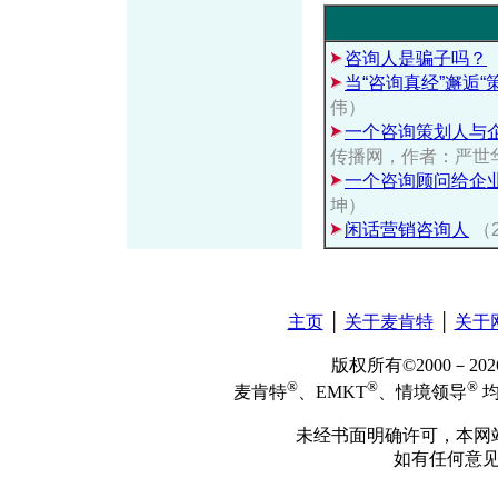
咨询人是骗子吗？
当“咨询真经”邂逅“
伟）
一个咨询策划人与企
传播网，作者：严世
一个咨询顾问给企
坤）
闲话营销咨询人
（
主页
│
关于麦肯特
│
关于
版权所有©2000－2
®
®
®
麦肯特
、EMKT
、情境领导
均
未经书面明确许可，本网
如有任何意