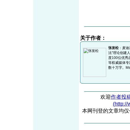
关于作者：
张发松
：麦迪
法”理论创建
度100位优
等权威媒体专
数十万字。Msn：m
欢迎
作者投
(http:/
本网刊登的文章均仅