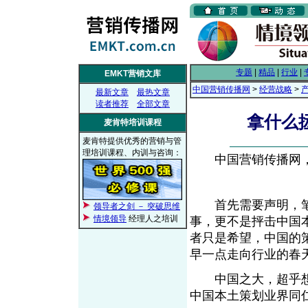
专题
|
精品
|
行业
|
EMKT营销文库
中国营销传播网
>
经营战略
>
最新文章
最热文章
读者推荐
全部文章
拿什么
麦肯特培训课程
麦肯特提供优秀的营销与管
理培训课程、内训与咨询：
中国营销传播网， 2
首先需要声明，笔
领导者之剑 － 突破思维
情境领导
经理人之培训
事，更不是抨击中国
者只是希望，中国的
早一点走向行业的春
中国之大，超乎想
中国本土策划业界同