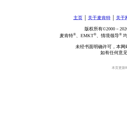
主页
│
关于麦肯特
│
关于
版权所有©2000－2
®
®
®
麦肯特
、EMKT
、情境领导
均
未经书面明确许可，本网
如有任何意
本页更新时间: