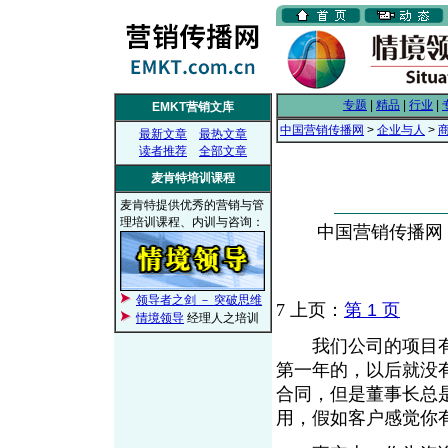
专题
|
精品
|
行业
|
EMKT营销文库
中国营销传播网
>
企业与人
>
最新文章
最热文章
读者推荐
全部文章
麦肯特培训课程
麦肯特提供优秀的营销与管
理培训课程、内训与咨询：
中国营销传播网， 2
领导者之剑 － 突破思维
7
上页：
第 1 页
情境领导
经理人之培训
我们公司的项目有
第一年的，以后就没
合同，但是董事长总
用，假如客户感觉你