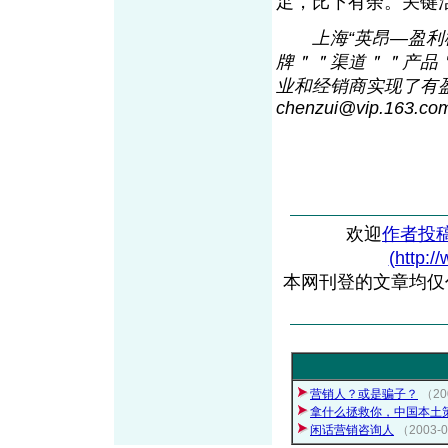
足，比下有余。关键
上海“英昂—盈
牌＂＂渠道＂＂产品
业和经销商实现了有盈利的
chenzui@vip.16
3
.co
欢迎
作者投
(http:/
本网刊登的文章均仅
营销人？或是骗子？
（2
拿什么拯救你，中国本土
闲话营销咨询人
（2003