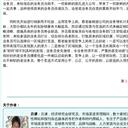
业务员，来给现在的业务员当助手。一些新鲜的面孔进入公司，带来了一些新鲜的
一起共事，这样使得原来的业务员倍感压力。迫使老业务员自觉的重新开始学习，
保。
同时先开始进行纳新而不吐故，运用竞争上岗。蔡老板根据公司的业务增长计划
标，大部分都比去年的实际销量有大幅提高。而后通过投票与竞选的方式来确定销
略清晰、措施具体的业务员将会获选。并且蔡老板亲自与各项目业务部门主管组成
答辩，来给参选的业务员打分，综合得分高者胜出。打散原来的区域归属，可以跨
业务员可以选择任一区域进行竞选。蔡老板发现竞争上岗有三点好处：一是可以发
答辩表现可以发现新人的潜力；二是推动了区域轮换。让一个业务员长期呆在一个
多“积疴”得不到及时的发现，业务员丧失激情，令业务停滞不前，严重的甚至动摇“
得好好的老业务员挪窝也是一件难以启齿的事。竞争上岗，让一切变得自然。三是
出不称职的老业务员。整个竞选方式采用公平、公正、公开的原则，让获选的人理
服。
第
1
关于作者：
吕谏
：吕谏，经济研究会研究员、市场渠道管理顾问，数十家经
性网站和报刊杂志媒体的专栏作者和特约撰稿人。专注于产品推
市场渠道管理。在销售与管理、品牌与战略、人力资源与企业文