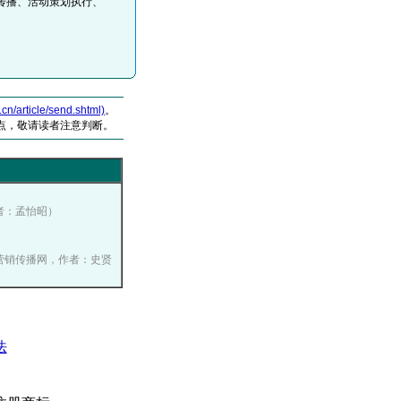
传播、活动策划执行、
。
article/send.shtml)
。
点，敬请读者注意判断。
作者：孟怡昭）
 中国营销传播网，作者：史贤
法