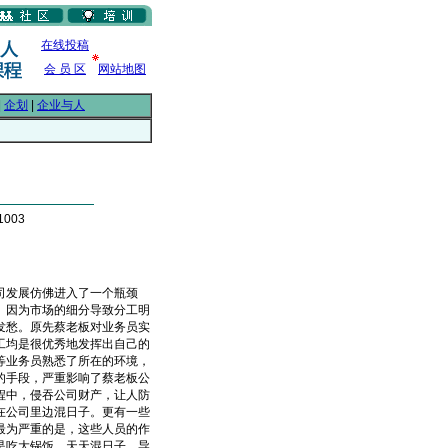
在线投稿
会 员 区
网站地图
|
企划
|
企业与人
1003
司发展仿佛进入了一个瓶颈
。因为市场的细分导致分工明
发愁。原先蔡老板对业务员实
工均是很优秀地发挥出自己的
等业务员熟悉了所在的环境，
的手段，严重影响了蔡老板公
程中，侵吞公司财产，让人防
在公司里边混日子。更有一些
最为严重的是，这些人员的作
是吃大锅饭，天天混日子，导