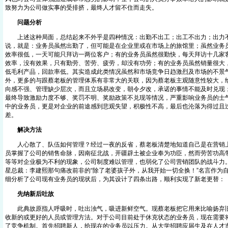
致努力为公司做实事的受排挤，最终人才留不住而走失。
问题分析
上述这种局面，总结起来不外乎是四种情况：出勤不出工；出工不出力；出力不
说，就是：业务员虽然出勤了，但可能是在企业里或在市场上的旅馆里；虽然业务
效率很低，一天可能只拜访一两位客户；有的业务员虽然很勤快，每天拜访十几家
效率，没有效果，只有勤劳、苦劳、疲劳，却没有功劳；有的业务员虽然销量很大
低毛利产品，回款率低。其实造成此类情况虽然和市场竞争日趋激烈及市场的不景
外，更多的与跟蔡老板的管理体系有非常大的关联，因为蔡老板主观随意性较大，
向感不强、管理缺少层次，而且立场易改变，朝令夕改，承诺的事情不能及时兑现
最终导致激励力度不够、奖罚不明、奖励政策不兑现等情况，严重影响业务员的士
中的业务员，更是对企业的前途感到悲观失望，积极性不高，最后也沦落为得过且
差。
解决方法
人心散了、队伍如何管理？经过一夜的反省，蔡老板清楚地知道自己是在营销上
员掌握了公司的销售命脉，因南征北战，开疆辟土被企业奉为功臣，然而劳苦功高
等等对企业极为不利的现象，公司制度难以管理，也弱化了公司营销团队的战斗力
星总裁：李建熙那句痛改前非的“除了老婆孩子外，从我开始一切全换！”名言作为
细分析了公司现有业务员的现状后，为其设计了四条出路，顺利实现了新老更替：
先纳新后吐故
此典故原指人呼吸时，吐出浊气，吸进新鲜空气。现蔡老板把它用来比喻扬弃旧
收新的或更好的人员或管理方法。对于公司目前处于休克状态的业务员，现在需要
了竞争机制。首先招聘新人，给现在的业务员以压力。从大学招聘应届生及在人才