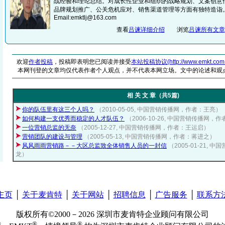
战经验和理论总结。对成长性企业和组织的战略规划、文案创意
品牌规划推广、公关危机应对、销售渠道管理等方面有独特造诣
Email:emktlj@163.com
查看
吕谏详细介绍
浏览
吕谏所有文章
欢迎
作者投稿
，投稿即表明您已阅读并接受
本站投稿协议(http://www.emkt.com.cn/
本网刊登的文章均仅代表作者个人观点，并不代表本网立场。文中的论述和观
相 关 文 章（共5篇)
你的队伍里有这三个人吗？
（2010-05-05, 中国营销传播网，作者：王亮）
如何构建一支优秀而稳定的人才队伍？
（2006-10-26, 中国营销传播网，
一位营销总监的无奈
（2005-12-27, 中国营销传播网，作者：王运启）
营销团队的建设与管理
（2005-05-13, 中国营销传播网，作者：蒋进之）
风风雨雨营销路－－大区总监致全体销售人员的一封信
（2005-01-21,
龙）
主页
│
关于麦肯特
│
关于网站
│
招聘信息
│
广告服务
│
联系方
版权所有©2000－2026 深圳市麦肯特企业顾问有限公司
®
®
®