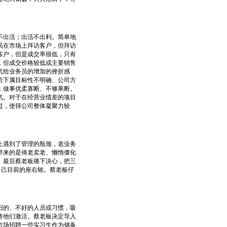
出活；出活不出利。简单地
员在市场上拜访客户，但拜访
客户，但是成交率很低，只有
，但成交价格较低或主要销售
气给业务员的增加的挫折感
给下属目标性不明确、公司方
；做事优柔寡断、不够果断。
气。对于在经营业绩差的项目
过，使得公司整体凝聚力较
遇到了管理的瓶颈，老业务
带来的是倚老卖老、懒惰僵化
。最后蔡老板痛下决心，把三
自己目前的座右铭。蔡老板仔
的、不好的人员或习惯，吸
将他们激活。蔡老板决定导入
市场招聘一些实习生作为储备