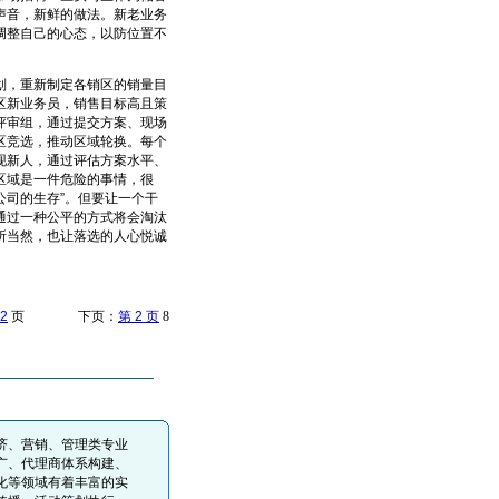
声音，新鲜的做法。新老业务
调整自己的心态，以防位置不
，重新制定各销区的销量目
区新业务员，销售目标高且策
评审组，通过提交方案、现场
区竞选，推动区域轮换。每个
现新人，通过评估方案水平、
区域是一件危险的事情，很
公司的生存”。但要让一个干
通过一种公平的方式将会淘汰
所当然，也让落选的人心悦诚
2
页 下页：
第 2 页
8
济、营销、管理类专业
广、代理商体系构建、
化等领域有着丰富的实