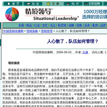
专题
|
精品
|
行业
|
专栏
|
关注
|
新营销
|
战略
|
策略
|
实务
|
案例
|
品牌
中国营销传播网
>
营销策略
>
营销管理
> 人心散了，队伍如何管理？
人心散了，队伍如何管理？
中国营销传播网， 2006-06-02， 作者:
吕谏
， 访问人数: 1
现状描述
蔡老板是盐城某知名品牌的代理，他白手起家创立这家公司十年多了，现在公
期。市场总是不温不火，营业额年年都差不多，几乎没有上升，利润率却越来越小
细，使得业务员的队伍也在不断扩大，人员越来越多，随之管理问题也令他越来越
行宽松管理，总想给下面员工更大的发展空间，以便充分发挥员工的才能，认为员
业务水平。这种方法刚开始的时候，业务员还都比较守规矩，但过不了一年半载，
就开始偷懒，做一些欺上瞒下的事情，甚至为了夸大自己的业绩，采取虚报、瞒报
司的发展决策，更有甚者，一些业务员利用手中的权力，中饱私囊，在运作市场过
不胜防。而且许多业务员都在凭借自己的经验与资历做事，总是不专心工作，天天
恶劣的情况，有的业务员到车站买两张往返车票则回家睡觉或去网吧玩游戏聊天。
风也对公司整体氛围造成非常恶劣的影响，整个公司的人员办事效率给人的影响就