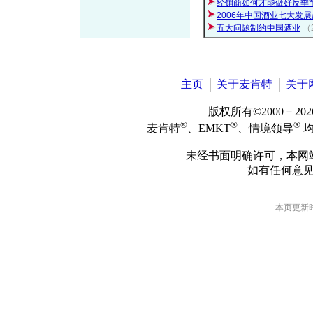
经销商如何才能做好反季
2006年中国酒业七大发
五大问题制约中国酒业
（
主页
│
关于麦肯特
│
关于
版权所有©2000－2
®
®
®
麦肯特
、EMKT
、情境领导
均
未经书面明确许可，本网
如有任何意
本页更新时间: