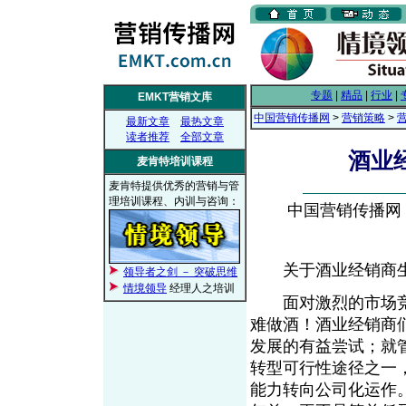
专题
|
精品
|
行业
|
EMKT营销文库
中国营销传播网
>
营销策略
>
最新文章
最热文章
读者推荐
全部文章
酒业
麦肯特培训课程
麦肯特提供优秀的营销与管
理培训课程、内训与咨询：
中国营销传播网， 2
关于酒业经销商生
领导者之剑 － 突破思维
情境领导
经理人之培训
面对激烈的市场竞
难做酒！酒业经销商
发展的有益尝试；就
转型可行性途径之一
能力转向公司化运作