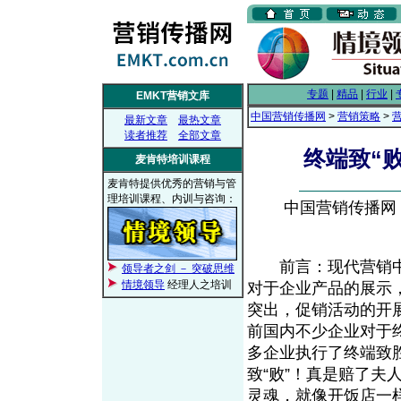
专题
|
精品
|
行业
|
EMKT营销文库
中国营销传播网
>
营销策略
>
最新文章
最热文章
读者推荐
全部文章
终端致“
麦肯特培训课程
麦肯特提供优秀的营销与管
理培训课程、内训与咨询：
中国营销传播网， 2
前言：现代营销中
领导者之剑 － 突破思维
情境领导
经理人之培训
对于企业产品的展示
突出，促销活动的开
前国内不少企业对于
多企业执行了终端致
致“败”！真是赔了
灵魂，就像开饭店一