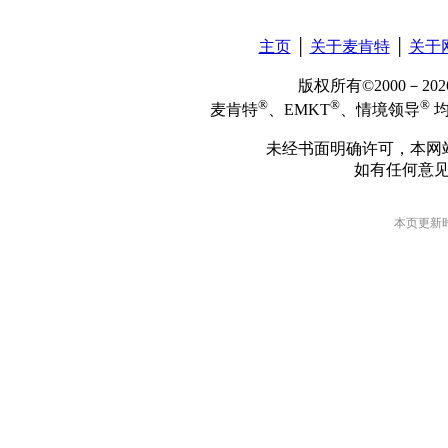
主页
│
关于麦肯特
│
关于
版权所有©2000－2
®
®
®
麦肯特
、EMKT
、情境领导
均
未经书面明确许可，本网
如有任何意
本页更新时间: