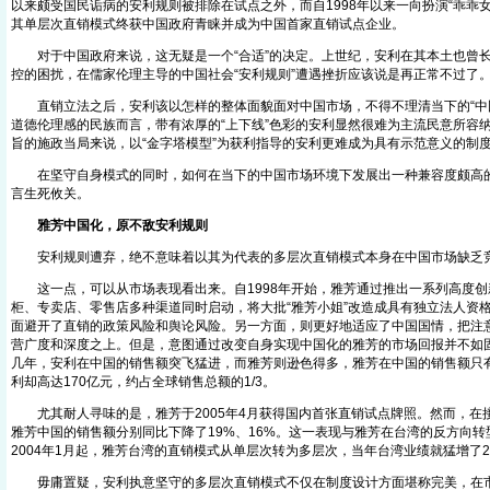
以来颇受国民诟病的安利规则被排除在试点之外，而自1998年以来一向扮演“乖乖
其单层次直销模式终获中国政府青睐并成为中国首家直销试点企业。
对于中国政府来说，这无疑是一个“合适”的决定。上世纪，安利在其本土也曾长期
控的困扰，在儒家伦理主导的中国社会“安利规则”遭遇挫折应该说是再正常不过了
直销立法之后，安利该以怎样的整体面貌面对中国市场，不得不理清当下的“中国
道德伦理感的民族而言，带有浓厚的“上下线”色彩的安利显然很难为主流民意所容
旨的施政当局来说，以“金字塔模型”为获利指导的安利更难成为具有示范意义的制
在坚守自身模式的同时，如何在当下的中国市场环境下发展出一种兼容度颇高的
言生死攸关。
雅芳中国化，原不敌安利规则
安利规则遭弃，绝不意味着以其为代表的多层次直销模式本身在中国市场缺乏
这一点，可以从市场表现看出来。自1998年开始，雅芳通过推出一系列高度创
柜、专卖店、零售店多种渠道同时启动，将大批“雅芳小姐”改造成具有独立法人资
面避开了直销的政策风险和舆论风险。另一方面，则更好地适应了中国国情，把注
营广度和深度之上。但是，意图通过改变自身实现中国化的雅芳的市场回报并不如
几年，安利在中国的销售额突飞猛进，而雅芳则逊色得多，雅芳在中国的销售额只有
利却高达170亿元，约占全球销售总额的1/3。
尤其耐人寻味的是，雅芳于2005年4月获得国内首张直销试点牌照。然而，在
雅芳中国的销售额分别同比下降了19%、16%。这一表现与雅芳在台湾的反方向
2004年1月起，雅芳台湾的直销模式从单层次转为多层次，当年台湾业绩就猛增了2
毋庸置疑，安利执意坚守的多层次直销模式不仅在制度设计方面堪称完美，在市