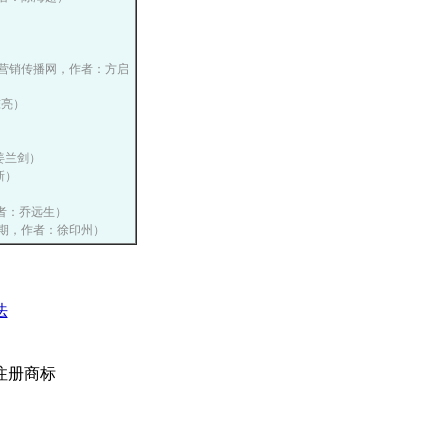
, 中国营销传播网，作者：方启
陈亮）
：姜兰剑）
新）
作者：乔远生）
第十一期，作者：徐印州）
法
注册商标