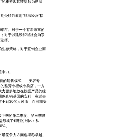
女”的雅芳因其转型颇为彻底，
受联邦政府“非法经营”指
。
结”。对于一个有着浓重的
纳；对于以建设和谐社会为宗
度选择。
生存策略，对于直销企业而
竞争力。
新的销售模式——美容专
格的雅芳专柜或专卖店，一方
意力更多地放在挖掘产品的经
固保直销基因的安利：在过去
不到30亿人民币，而同期安
接下来的第二季度、第三季度
转型形成了鲜明的对比：从
0%。
场竞争力方面也堪称卓越。