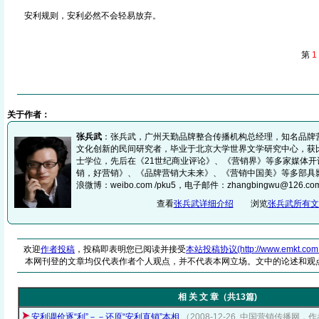
安利规则，安利必然不会轻易放弃。
第
1
关于作者：
张兵武
：张兵武，广州天勤品牌整合传播机构总经理，知名品牌
文化创新的民间研究者，毕业于北京大学世界文学研究中心，获
士学位，先后在《21世纪商业评论》、《营销界》等多家媒体开
销，好营销》、《品牌营销大未来》、《营销中国美》等多部具
浪微博：weibo.com /pku5，电子邮件：zhangbingwu@126.co
查看
张兵武详细介绍
浏览
张兵武所有文
欢迎
作者投稿
，投稿即表明您已阅读并接受
本站投稿协议(http://www.emkt.com.cn/
本网刊登的文章均仅代表作者个人观点，并不代表本网立场。文中的论述和观
相 关 文 章（共13篇)
安利调价逐“利”－－还原“安利直销”本相
（2008-12-26, 中国营销传播网