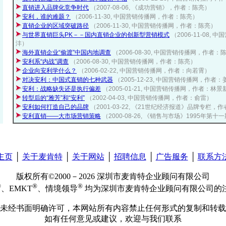
直销进入品牌化竞争时代
（2007-08-06, 《成功营销》，作者：陈亮）
安利，谁的难题？
（2006-11-30, 中国营销传播网，作者：陈亮）
直销企业的区域突破路径
（2006-11-30, 中国营销传播网，作者：陈亮）
与世界直销巨头PK－－国内直销企业的创新型营销模式
（2006-11-08
沣）
海外直销企业“偷渡”中国内地调查
（2006-08-30, 中国营销传播网，作者：
安利系“内战”调查
（2006-08-30, 中国营销传播网，作者：陈亮）
企业向安利学什么？
（2006-02-22, 中国营销传播网，作者：向若霄）
对决安利：中国式直销的七种武器
（2005-12-23, 中国营销传播网，作者
安利：战略缺失还是执行偏差
（2005-01-21, 中国营销传播网，作者：林景
转型后的“雅芳”和“安利”
（2002-04-03, 中国营销传播网，作者：俞雷）
安利如何打造自己的品牌
（2001-03-22, 《21世纪经济报道》品牌专栏，
安利直销——大市场营销策略
（2000-08-26, 《销售与市场》1995年
主页
│
关于麦肯特
│
关于网站
│
招聘信息
│
广告服务
│
联系方
版权所有©2000－2026 深圳市麦肯特企业顾问有限公司
®
®
®
、EMKT
、情境领导
均为深圳市麦肯特企业顾问有限公司的
未经书面明确许可，本网站所有内容禁止任何形式的复制和转载
如有任何意见或建议，欢迎与我们联系