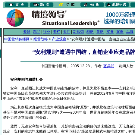
专题
|
精品
|
行业
|
专栏
|
关注
|
新营销
|
战略
|
策略
|
实务
|
案例
|
品牌
中国营销传播网
>
经营战略
>
产业观察
> “安利规则”遭遇中国结，直销企业应走
“安利规则”遭遇中国结，直销企业应走品
中国营销传播网， 2005-12-28， 作者:
张兵武
， 访问人数: 
安利规则与和谐社会
安利一直试图让其成为中国直销市场的范本，并且为此不惜血本——安利全球连
赞助中国高级官员到哈佛大学进行公共管理高级培训，并在2002年9月与中国海洋
中山站和“雪龙号”极地考察船的环保日化用品。
为让其多层次直销模式成为中国直销领域的“原型”，并以此在政策与法律层面确
甚至不惜对中国政府采取“逼宫”的行为——2004年底，世界直销联盟年会在北京
借外力游说立法部门的会议。
然而，无论安利如何软硬兼施，其影响直销立法的目仍然未能达成。无论直销试
规定，安利的意志均未能得以体现。在“和谐社会”经济发展模式积极推进之时，有着