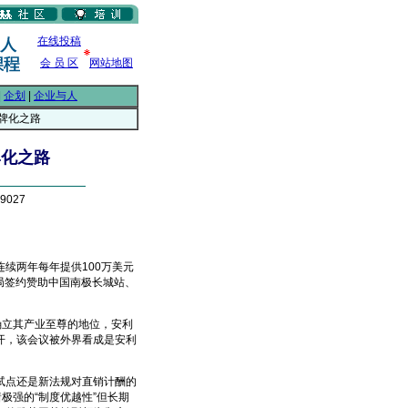
在线投稿
会 员 区
网站地图
|
企划
|
企业与人
品牌化之路
牌化之路
9027
续两年每年提供100万美元
局签约赞助中国南极长城站、
立其产业至尊的地位，安利
召开，该会议被外界看成是安利
点还是新法规对直销计酬的
极强的“制度优越性”但长期