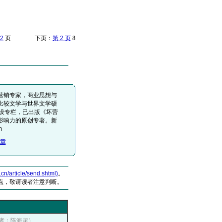
2
页 下页：
第 2 页
8
营销专家，商业思想与
比较文学与世界文学硕
设专栏，已出版《坏营
影响力的原创专著。新
m
章
article/send.shtml)
。
点，敬请读者注意判断。
，作者：陈海超）