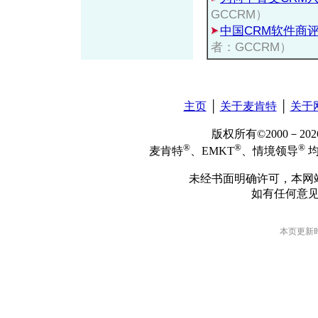
GCCRM）
中国CRM软件商
者：GCCRM）
主页
│
关于麦肯特
│
关于
版权所有©2000－2
®
®
®
麦肯特
、EMKT
、情境领导
均
未经书面明确许可，本网
如有任何意
本页更新时间: