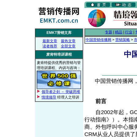
专题
|
精品
|
行业
|
EMKT营销文库
中国营销传播网
>
营销策略
>
最新文章
最热文章
读者推荐
全部文章
中
麦肯特培训课程
麦肯特提供优秀的营销与管
理培训课程、内训与咨询：
中国营销传播网， 2
领导者之剑 － 突破思维
情境领导
经理人之培训
前言
自2002年起，GC
行动指南》）。本指
商、外包呼叫中心服
CRM从业人员提供