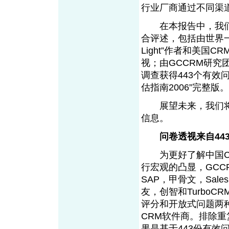
行业厂商通过不同
在本报告中，我们将对C
合评述，包括由世界一流CR
Light”作者和美国C
视；由GCCRM研究
调查获得443个有效
估指南2006”完
展望未来，我们将
信息。
问卷透视来自44
为更好了解中国CR
行宏观的凸显，GCCR
SAP，甲骨文，SalesLog
友，创智和TurboC
评分和开放式问题两
CRM软件商。排除
果是基于443份有效